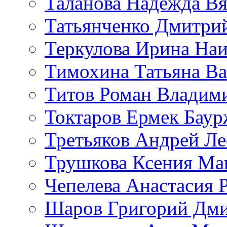
Таланова Надежда Вя
Татьянченко Дмитри
Теркулова Ирина Наи
Тимохина Татьяна Ва
Титов Роман Владим
Токтаров Ермек Бау
Третьяков Андрей Л
Трушкова Ксения Ма
Чепелева Анастасия 
Шаров Григорий Дми