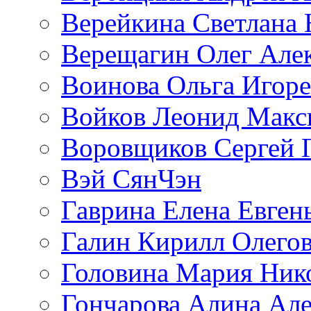
Верейкина Светлана 
Верещагин Олег Але
Воинова Ольга Игоре
Войков Леонид Макс
Воровщиков Сергей 
Вэй СянЧэн
Гаврина Елена Евген
Галин Кирилл Олего
Головина Мария Ник
Гончарова Алина Але