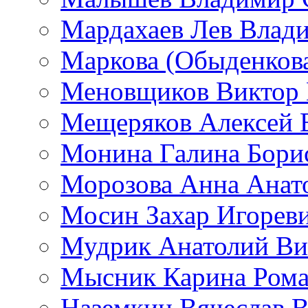
Мардахаев Лев Влад
Маркова (Обыденков
Меновщиков Виктор
Мещеряков Алексей 
Монина Галина Бори
Морозова Анна Анат
Мосин Захар Игорев
Мудрик Анатолий Ви
Мысник Карина Рома
Наземкин Вячеслав 