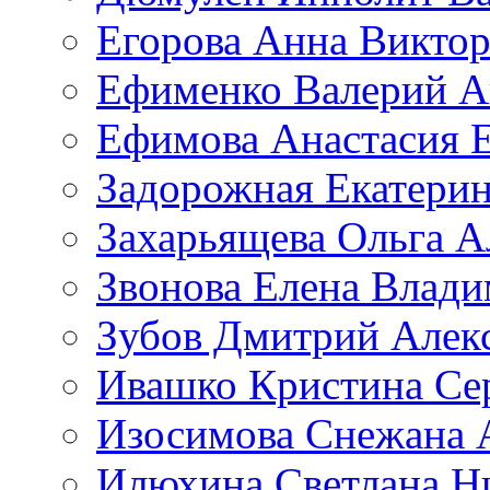
Егорова Анна Викто
Ефименко Валерий А
Ефимова Анастасия Е
Задорожная Екатерин
Захарьящева Ольга А
Звонова Елена Влад
Зубов Дмитрий Алек
Ивашко Кристина Се
Изосимова Снежана 
Илюхина Светлана Н