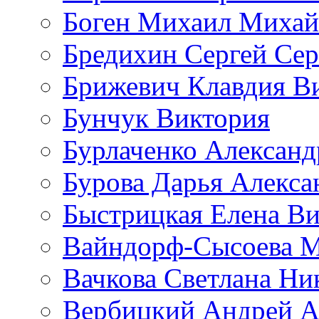
Боген Михаил Михай
Бредихин Сергей Сер
Брижевич Клавдия В
Бунчук Виктория
Бурлаченко Александ
Бурова Дарья Алекса
Быстрицкая Елена Ви
Вайндорф-Сысоева 
Вачкова Светлана Ни
Вербицкий Андрей А