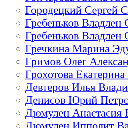
Городецкий Сергей С
Гребеньков Владлен 
Гребеньков Владлен 
Гречкина Марина Эд
Гримов Олег Алекса
Грохотова Екатерина
Девтеров Илья Влад
Денисов Юрий Петр
Дюмулен Анастасия 
Дюмулен Ипполит Ва