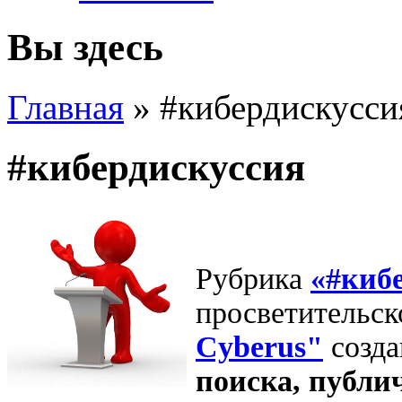
Вы здесь
Главная
»
#кибердискусси
#кибердискуссия
Рубрика
«#киб
просветительск
Cyberus"
созда
поиска, публи