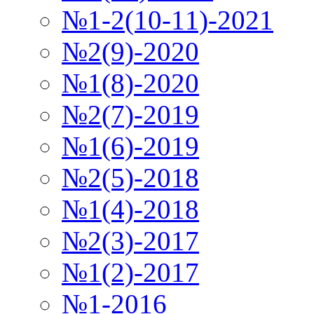
№1-2(10-11)-2021
№2(9)-2020
№1(8)-2020
№2(7)-2019
№1(6)-2019
№2(5)-2018
№1(4)-2018
№2(3)-2017
№1(2)-2017
№1-2016