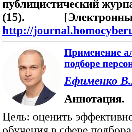
публицистический журна
(15). [Электро
http://journal.homocybe
Применение а
подборе персо
Ефименко В.
Аннотация.
Цель: оценить эффективн
обучения в сфере подбора