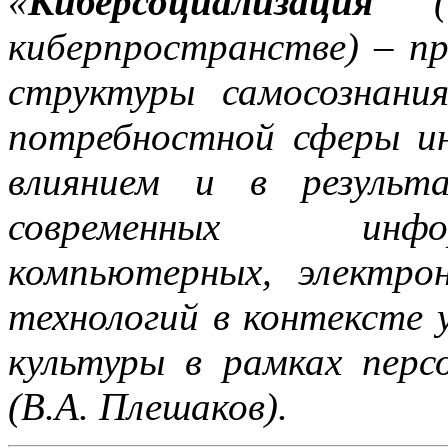
«
Киберсоциализация
(со
киберпространстве)
–
пр
структуры самосознани
потребностной сферы ин
влиянием и в результа
современных информа
компьютерных, электро
технологий в контексте 
культуры в рамках перс
(В.А. Плешаков).