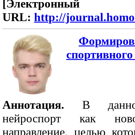
[Электрон
URL:
http://journal.ho
Формирова
спортивного
Аннотация.
В данно
нейроспорт как новое
направление, целью кото