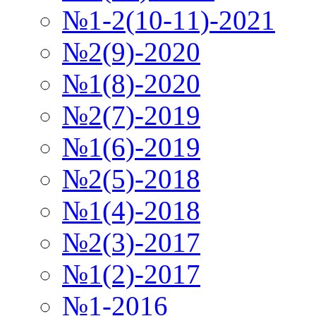
№1-2(10-11)-2021
№2(9)-2020
№1(8)-2020
№2(7)-2019
№1(6)-2019
№2(5)-2018
№1(4)-2018
№2(3)-2017
№1(2)-2017
№1-2016