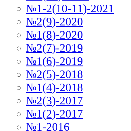
№1-2(10-11)-2021
№2(9)-2020
№1(8)-2020
№2(7)-2019
№1(6)-2019
№2(5)-2018
№1(4)-2018
№2(3)-2017
№1(2)-2017
№1-2016