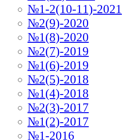
№1-2(10-11)-2021
№2(9)-2020
№1(8)-2020
№2(7)-2019
№1(6)-2019
№2(5)-2018
№1(4)-2018
№2(3)-2017
№1(2)-2017
№1-2016