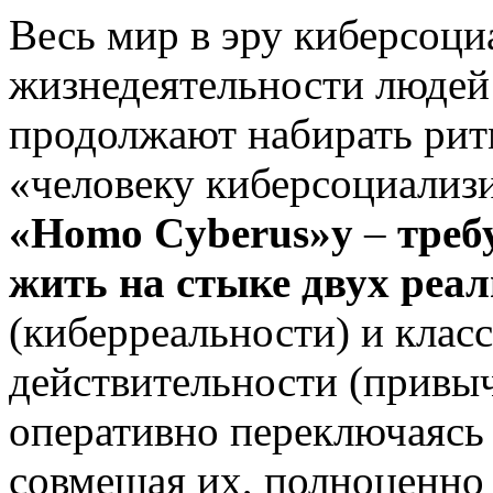
Весь мир в эру киберсоци
жизнедеятельности людей 
продолжают набирать ритм
«человеку киберсоциали
«
Homo
Cyberus
»у
–
треб
жить на стыке двух реа
(киберреальности) и клас
действительности (привыч
оперативно переключаясь
совмещая их, полноценно 