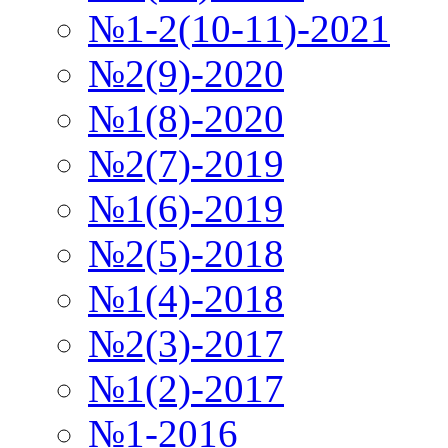
№1-2(10-11)-2021
№2(9)-2020
№1(8)-2020
№2(7)-2019
№1(6)-2019
№2(5)-2018
№1(4)-2018
№2(3)-2017
№1(2)-2017
№1-2016