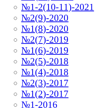
№1-2(10-11)-2021
№2(9)-2020
№1(8)-2020
№2(7)-2019
№1(6)-2019
№2(5)-2018
№1(4)-2018
№2(3)-2017
№1(2)-2017
№1-2016