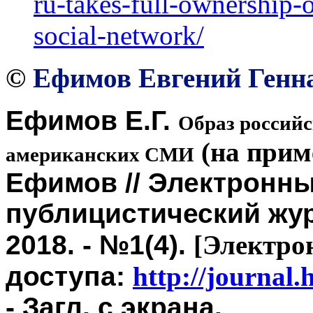
ru-takes-full-ownership-o
social-network/
©
Ефимов Евгений Генн
Ефимов Е.Г.
Образ российс
(на прим
американских СМИ
Ефимов // Электронны
публицистический жур
2018. - №1(4).
[Электро
доступа:
http://journal
- Загл. с экрана.