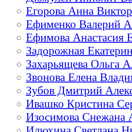
Егорова Анна Викто
Ефименко Валерий А
Ефимова Анастасия Е
Задорожная Екатерин
Захарьящева Ольга А
Звонова Елена Влад
Зубов Дмитрий Алек
Ивашко Кристина Се
Изосимова Снежана 
Илюхина Светлана Н