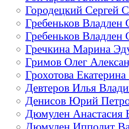
Городецкий Сергей С
Гребеньков Владлен 
Гребеньков Владлен 
Гречкина Марина Эд
Гримов Олег Алекса
Грохотова Екатерина
Девтеров Илья Влад
Денисов Юрий Петр
Дюмулен Анастасия 
Дюмулен Ипполит Ва