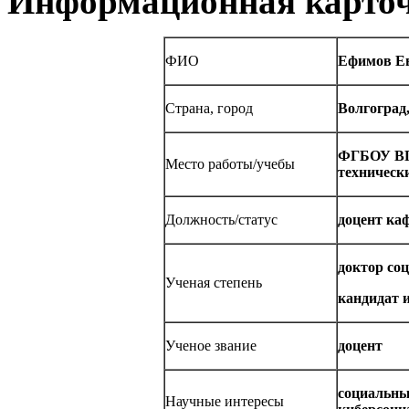
Информационная карточ
ФИО
Ефимов Ев
Страна, город
Волгоград,
ФГБОУ ВПО
Место работы/учебы
техническ
Должность/статус
доцент ка
доктор соц
Ученая степень
кандидат 
Ученое звание
доцент
социальны
Научные интересы