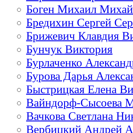
Боген Михаил Михай
Бредихин Сергей Сер
Брижевич Клавдия В
Бунчук Виктория
Бурлаченко Александ
Бурова Дарья Алекса
Быстрицкая Елена Ви
Вайндорф-Сысоева 
Вачкова Светлана Ни
Вербицкий Андрей А