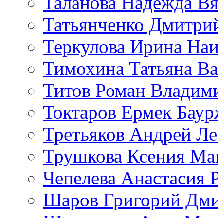
Таланова Надежда Вя
Татьянченко Дмитри
Теркулова Ирина Наи
Тимохина Татьяна Ва
Титов Роман Владим
Токтаров Ермек Бау
Третьяков Андрей Л
Трушкова Ксения Ма
Чепелева Анастасия 
Шаров Григорий Дми