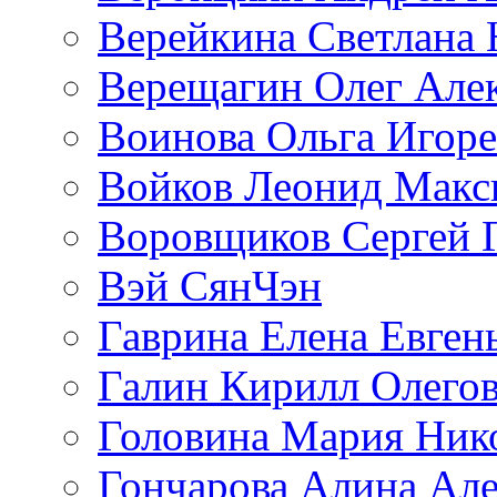
Верейкина Светлана 
Верещагин Олег Але
Воинова Ольга Игоре
Войков Леонид Макс
Воровщиков Сергей 
Вэй СянЧэн
Гаврина Елена Евген
Галин Кирилл Олего
Головина Мария Ник
Гончарова Алина Але