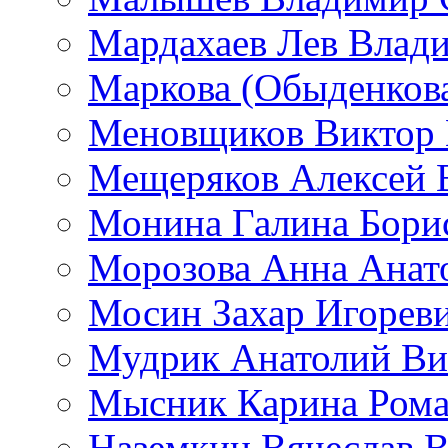
Мардахаев Лев Влад
Маркова (Обыденков
Меновщиков Виктор
Мещеряков Алексей 
Монина Галина Бори
Морозова Анна Анат
Мосин Захар Игорев
Мудрик Анатолий Ви
Мысник Карина Рома
Наземкин Вячеслав 