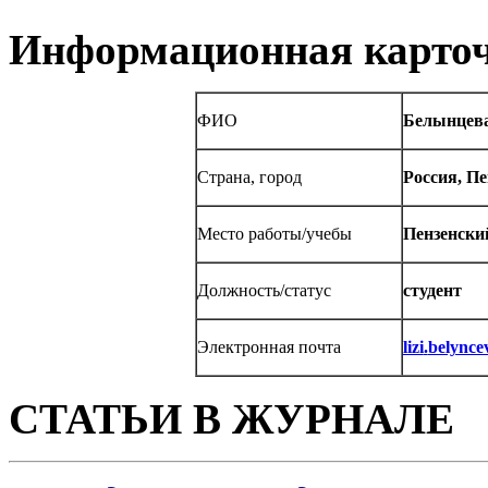
Информационная карточ
ФИО
Белынцева
Страна, город
Россия, Пе
Место работы/учебы
Пензенски
Должность/статус
студент
Электронная почта
lizi
.
belynce
СТАТЬИ В ЖУРНАЛЕ