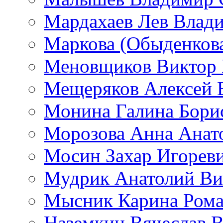
Мардахаев Лев Влад
Маркова (Обыденков
Меновщиков Виктор
Мещеряков Алексей 
Монина Галина Бори
Морозова Анна Анат
Мосин Захар Игорев
Мудрик Анатолий Ви
Мысник Карина Рома
Наземкин Вячеслав 