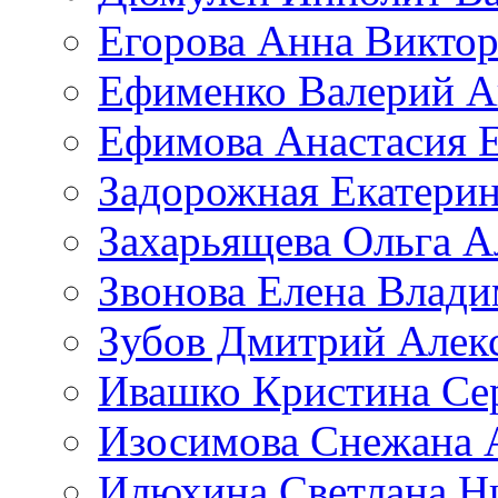
Егорова Анна Викто
Ефименко Валерий А
Ефимова Анастасия Е
Задорожная Екатерин
Захарьящева Ольга А
Звонова Елена Влад
Зубов Дмитрий Алек
Ивашко Кристина Се
Изосимова Снежана 
Илюхина Светлана Н