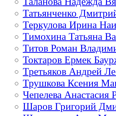
Таланова Надежда Вя
Татьянченко Дмитри
Теркулова Ирина Наи
Тимохина Татьяна Ва
Титов Роман Владим
Токтаров Ермек Бау
Третьяков Андрей Л
Трушкова Ксения Ма
Чепелева Анастасия 
Шаров Григорий Дми