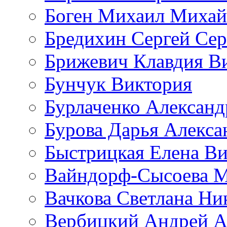
Боген Михаил Михай
Бредихин Сергей Сер
Брижевич Клавдия В
Бунчук Виктория
Бурлаченко Александ
Бурова Дарья Алекса
Быстрицкая Елена Ви
Вайндорф-Сысоева 
Вачкова Светлана Ни
Вербицкий Андрей А