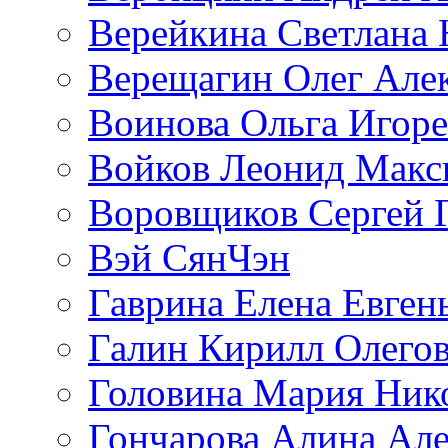
Верейкина Светлана 
Верещагин Олег Але
Воинова Ольга Игоре
Войков Леонид Макс
Воровщиков Сергей 
Вэй СянЧэн
Гаврина Елена Евген
Галин Кирилл Олего
Головина Мария Ник
Гончарова Алина Але