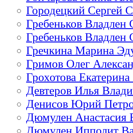
Городецкий Сергей С
Гребеньков Владлен 
Гребеньков Владлен 
Гречкина Марина Эд
Гримов Олег Алекса
Грохотова Екатерина
Девтеров Илья Влад
Денисов Юрий Петр
Дюмулен Анастасия 
Дюмулен Ипполит Ва