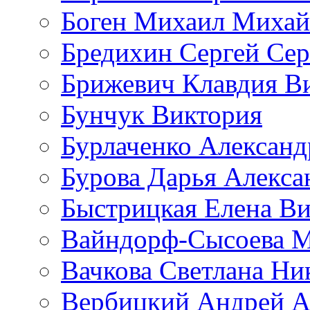
Боген Михаил Михай
Бредихин Сергей Сер
Брижевич Клавдия В
Бунчук Виктория
Бурлаченко Александ
Бурова Дарья Алекса
Быстрицкая Елена Ви
Вайндорф-Сысоева 
Вачкова Светлана Ни
Вербицкий Андрей А