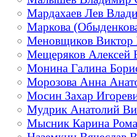
Мардахаев Лев Влад
Маркова (Обыденков
Меновщиков Виктор
Мещеряков Алексей 
Монина Галина Бори
Морозова Анна Анат
Мосин Захар Игорев
Мудрик Анатолий Ви
Мысник Карина Рома
Наземкин Вячеслав 