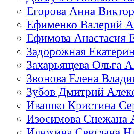
Егорова Анна Викто
Ефименко Валерий А
Ефимова Анастасия Е
Задорожная Екатерин
Захарьящева Ольга А
Звонова Елена Влад
Зубов Дмитрий Алек
Ивашко Кристина Се
Изосимова Снежана 
Илюхина Светлана Н