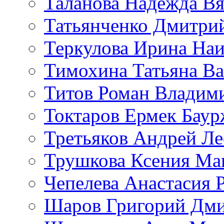
Таланова Надежда Вя
Татьянченко Дмитри
Теркулова Ирина Наи
Тимохина Татьяна Ва
Титов Роман Владим
Токтаров Ермек Бау
Третьяков Андрей Л
Трушкова Ксения Ма
Чепелева Анастасия 
Шаров Григорий Дми