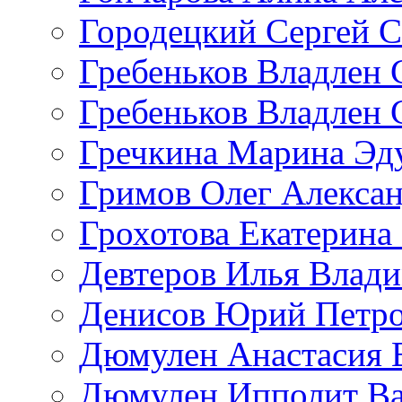
Городецкий Сергей С
Гребеньков Владлен 
Гребеньков Владлен 
Гречкина Марина Эд
Гримов Олег Алекса
Грохотова Екатерина
Девтеров Илья Влад
Денисов Юрий Петр
Дюмулен Анастасия 
Дюмулен Ипполит Ва