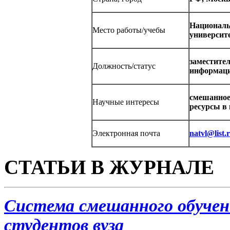
Националь
Место работы/учебы
универси
заместите
Должность/статус
информаци
смешанное
Научные интересы
ресурсы в
Электронная почта
natvl@list.
СТАТЬИ В ЖУРНАЛЕ
Система смешанного обучени
студентов вуза