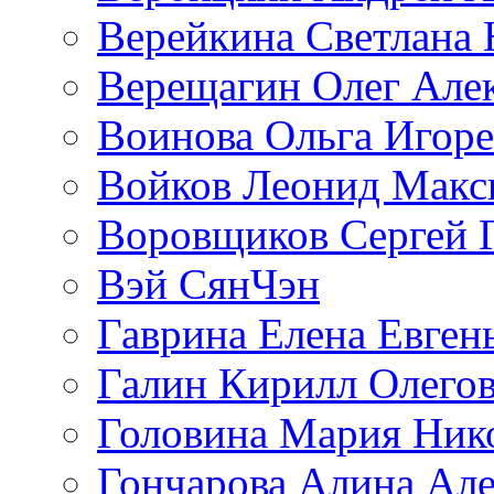
Верейкина Светлана 
Верещагин Олег Але
Воинова Ольга Игоре
Войков Леонид Макс
Воровщиков Сергей 
Вэй СянЧэн
Гаврина Елена Евген
Галин Кирилл Олего
Головина Мария Ник
Гончарова Алина Але