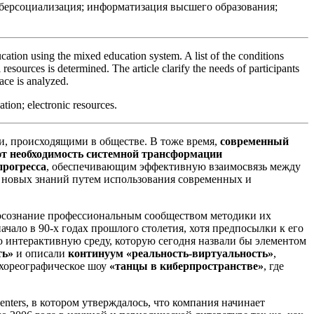
берсоциализация; информатизация высшего образования;
ucation using the mixed education system. A list of the conditions
 resources is determined. The article clarify the needs of participants
ace is analyzed.
ation; electronic resources.
и, происходящими в обществе. В тоже время,
современный
ют необходимость системной трансформации
прогресса
, обеспечивающим эффективную взаимосвязь между
 новых знаний путем использования современных и
 осознание профессиональным сообществом методики их
начало в 90-х годах прошлого столетия, хотя предпосылки к его
 интерактивную среду, которую сегодня назвали бы элементом
ть»
и описали
континуум «реальность-виртуальность»
,
 хореографическ
ое шоу
«танцы в киберпространстве»
, где
nters, в котором утверждалось, что компания начинает