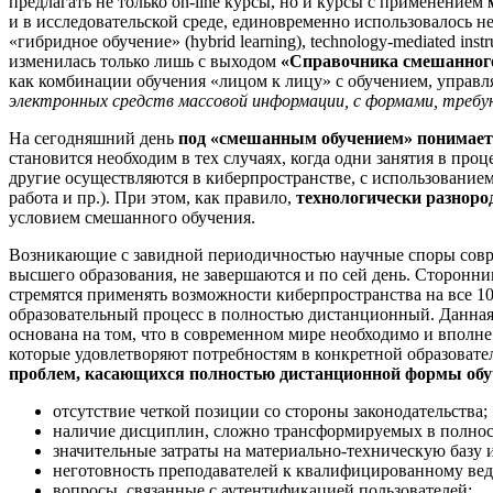
предлагать не только on-line курсы, но и курсы с применением
и в исследовательской среде, единовременно использовалось не
«гибридное обучение» (hybrid learning), technology-mediated ins
изменилась только лишь с выходом
«Справочника смешанног
как комбинации обучения «лицом к лицу» с обучением, упра
электронных средств массовой информации, с формами, требу
На сегодняшний день
под «смешанным обучением» понимается
становится необходим в тех случаях, когда одни занятия в пр
другие осуществляются в киберпространстве, с использование
работа и пр.). При этом, как правило,
технологически разноро
условием смешанного обучения.
Возникающие с завидной периодичностью научные споры совр
высшего образования, не завершаются и по сей день. Сторонн
стремятся применять возможности киберпространства на все 1
образовательный процесс в полностью дистанционный. Данная
основана на том, что в современном мире необходимо и вполн
которые удовлетворяют потребностям в конкретной образовате
проблем, касающихся полностью дистанционной формы обу
отсутствие четкой позиции со стороны законодательства;
наличие дисциплин, сложно трансформируемых в полно
значительные затраты на материально-техническую базу
неготовность преподавателей к квалифицированному ве
вопросы, связанные с аутентификацией пользователей;