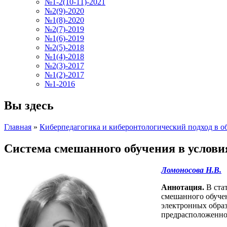
№1-2(10-11)-2021
№2(9)-2020
№1(8)-2020
№2(7)-2019
№1(6)-2019
№2(5)-2018
№1(4)-2018
№2(3)-2017
№1(2)-2017
№1-2016
Вы здесь
Главная
»
Киберпедагогика и киберонтологический подход в о
Система смешанного обучения в услови
Ломоносова Н.В.
Аннотация.
В ста
смешанного обучен
электронных образ
предрасположеннос