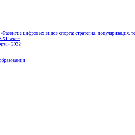
Развитие цифровых видов спорта: стратегия, популяризация, те
XXI веке»
рта» 2022
образовании