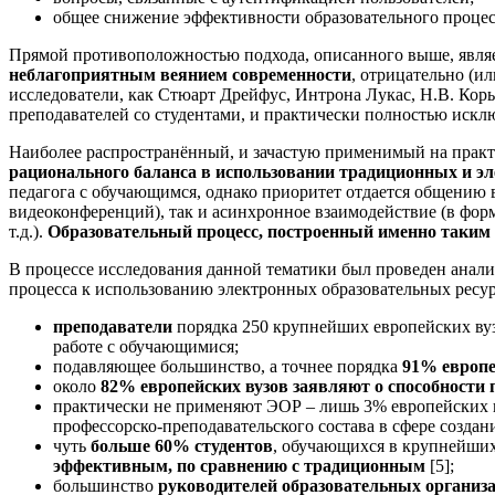
общее снижение эффективности образовательного процесс
Прямой противоположностью подхода, описанного выше, явля
неблагоприятным веянием современности
, отрицательно (и
исследователи, как Стюарт Дрейфус, Интрона Лукас, Н.В. Кор
преподавателей со студентами, и практически полностью искл
Наиболее распространённый, и зачастую применимый на практ
рационального баланса в использовании традиционных и э
педагога с обучающимся, однако приоритет отдается общению в 
видеоконференций), так и асинхронное взаимодействие (в фо
т.д.).
Образовательный процесс, построенный именно таким 
В процессе исследования данной тематики был проведен анал
процесса к использованию электронных образовательных ресурс
преподаватели
порядка 250 крупнейших европейских вузо
работе с обучающимися;
подавляющее большинство, а точнее порядка
91% европе
около
82% европейских вузов заявляют о способности
практически не применяют ЭОР – лишь 3% европейских в
профессорско-преподавательского состава в сфере созда
чуть
больше 60% студентов
, обучающихся в крупнейших
эффективным, по сравнению с традиционным
[5];
большинство
руководителей образовательных органи