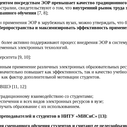
удентом посредствам ЭОР превышает качество традиционного
тралии, свидетельствуют о том, что
внутренний рынок труда 
шанного обучения
[7, 8];
ти применения ЭОР в зарубежных вузах, можно утверждать, что
иберпространства и максимизировать эффективность примене
е более активно поддерживают процесс внедрения ЭОР в систем
ременных электронных технологий.
ситета [9, 10]:
нным применение различных электронных образовательных ресур
начительно повышает как эффективность, так и качество учебно
 как фактор дополнительной мотивации студентов.
ВШЭ [11, 12]:
традиционному взаимодействию со студентами;
печения и всех видов электронных ресурсов в вузе;
лучать образование с их использованием.
 преподавателей и студентов в НИТУ «МИСиС» [13]:
 смешанного обучения студентов и считают ее целесообразн