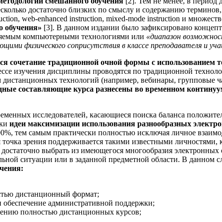
методологии смешанного обучения
[2]. Тем не менее, в период 
сколько достаточно близких по смыслу и содержанию терминов, с
truction, web-enhanced instruction, mixed-mode instruction и мно
о обучения»
[3]. В данном издании было зафиксировано концепт
вляемым компьютерными технологиями или
«диапазон возможнос
ющими физического соприсутствия в классе преподавателя и уч
 сочетание традиционной очной формы с использованием тех
оцессе изучения дисциплины проводятся по традиционной техноло
м дистанционных технологий (например, вебинары, групповые ча
дные составляющие курса разнесены во временном континуу
еменных исследователей, касающиеся поиска баланса положите
ики
идеи максимизации использования разнообразных электро
00%, тем самым практически полностью исключая личное взаимо
 точка зрения поддерживается такими известными личностями, 
е достаточно выбрать из имеющегося многообразия электронных 
льной ситуации или в заданной предметной области. В данном с
чения:
стью дистанционный формат;
 и обеспечение административной поддержки;
дению полностью дистанционных курсов;