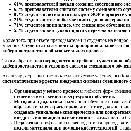
61% преподавателей начали создание собственного эл
63% преподавателей считают систему смешанного обу
97% студентов активно используют ЭОР в процессе уч
21% студентов хотели бы увеличить долю интерактивн
71% студентов признались, что смешанное обучение не
53% студентов выступают против перехода на полност
Кроме того, при ответе преподавателей и студентов на вопрос
мнениях.
Студенты выступили за пропорциональное соотноше
киберпространства в образовательном процессе.
Таким образом,
подтверждаются потребности участников обр
киберпространства в условиях системы смешанного обучени
Анализируя организационно-педагогические условия, необход
систематические эффекты внедрения системы смешанного о
Организация учебного процесса:
гибкость форм смешанн
степень ответственности за результат обучения.
Методика и дидактика:
смешанное обучение позволяет б
образовательную траекторию
, что в итоге должно при
создавать уникальные специфические для конкретных
внедрять инновационные методики
с возможностью бы
Педагогика:
профессиональная подготовка преподавателя
подачи материала при помощи кибертехнологий
, а та