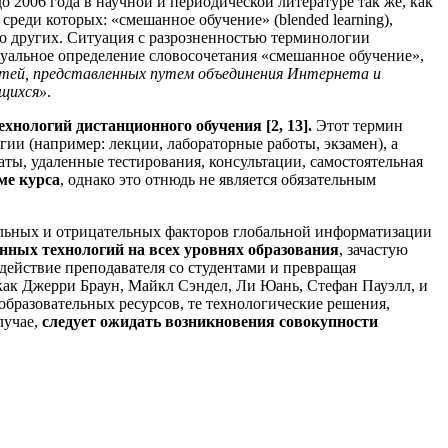
до 2006 года в научной и периодической литературе так же, как
реди которых: «смешанное обучение» (blended learning),
жество других. Ситуация с разрозненностью терминологии
уальное определение словосочетания «смешанное обучение»,
тей, представленных путем объединения Интернета и
ащихся»
.
нологий дистанционного обучения [2, 13].
Этот термин
гии (например: лекции, лабораторные работы, экзамен), а
ты, удаленные тестирования, консультации, самостоятельная
ме курса
, однако это отнюдь не является обязательным
льных и отрицательных факторов глобальной информатизации
нных технологий на всех уровнях образования
, зачастую
действие преподавателя со студентами и превращая
как Джерри Браун, Майкл Сэндел, Ли Юань, Стефан Пауэлл, и
образовательных ресурсов, те технологические решения,
лучае,
следует ожидать возникновения совокупности