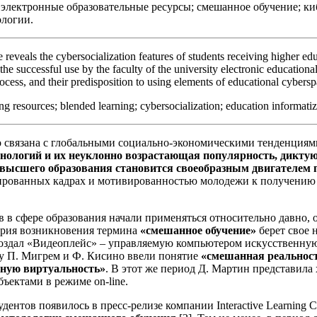
электронные образовательные ресурсы; смешанное обучение; ки
ологии.
e reveals the cybersocialization features of students receiving higher ed
he successful use by the faculty of the university electronic educational
rocess, and their predisposition to using elements of educational cybersp
ing resources; blended learning; cybersocialization; education informatiz
 связана с глобальными социально-экономическими тенденциям
нологий и их неуклонно возрастающая популярность, дикту
высшего образования становится своеобразным двигателем 
ированных кадрах и мотивированностью молодежи к получению
в в сфере образования начали применяться относительно давно,
ория возникновения термина
«смешанное обучение»
берет свое 
создал «Видеоплейс» – управляемую компьютером искусственную
ду П. Мигрем и Ф. Кисино ввели понятие
«смешанная реальнос
ную виртуальность»
. В этот же период Д. Мартин представила
ъектами в режиме on-line.
тов появилось в пресс-релизе компании Interactive Learning Ce