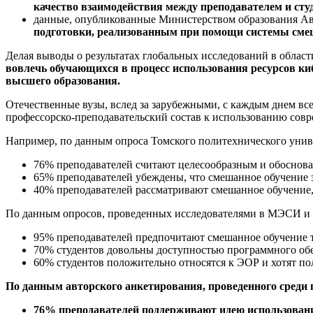
качество взаимодействия между преподавателем и ст
данные, опубликованные Министерством образования Авс
подготовки, реализованным при помощи системы сме
Делая выводы о результатах глобальных исследований в облас
вовлечь обучающихся в процесс использования ресурсов к
высшего образования.
Отечественные вузы, вслед за зарубежными, с каждым днем вс
профессорско-преподавательский состав к использованию сов
Например, по данным опроса Томского политехнического универ
76% преподавателей считают целесообразным и обоснова
65% преподавателей убеждены, что смешанное обучение з
40% преподавателей рассматривают смешанное обучение,
По данным опросов, проведенных исследователями в МЭСИ и 
95% преподавателей предпочитают смешанное обучение 
70% студентов довольны доступностью программного обес
60% студентов положительно относятся к ЭОР и хотят по
По данным авторского анкетирования, проведенного среди
76% преподавателей поддерживают идею использования