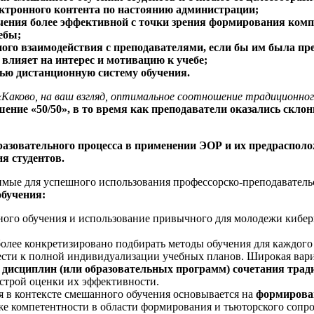
ектронного контента по настоянию администрации;
чения более эффективной с точки зрения формирования комп
ебы;
ого взаимодействия с преподавателями, если бы им была пр
 влияет на интерес и мотивацию к учебе;
ью дистанционную систему обучения.
«Каково, на ваш взгляд, оптимальное соотношение традиционног
ние «50/50», в то время как преподаватели оказались скло
азовательного процесса в применении ЭОР и их предрасполо
я студентов.
имые для успешного использования профессорско-преподаватель
бучения:
ого обучения и использование привычного для молодежи кибер
олее конкретизировано подбирать методы обучения для каждого
вести к полной индивидуализации учебных планов. Широкая вар
 дисциплин (или образовательных программ) сочетания трад
строй оценки их эффективности.
 в контексте смешанного обучения основывается на
формирован
кже компетентности в области формирования и тьюторского соп