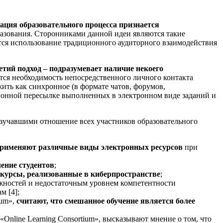
ация образовательного процесса признается
бразования. Сторонниками данной идеи являются такие
ется использование традиционного аудиторного взаимодействия
етий подход – подразумевает наличие некоего
тся необходимость непосредственного личного контакта
жить как синхронное (в формате чатов, форумов,
ционной пересылке выполненных в электронном виде заданий и
зучавшими отношение всех участников образовательного
применяют различные виды электронных ресурсов
при
ение студентов
;
курсы, реализованные в киберпространстве
;
ожностей и недостаточным уровнем компетентности
м [4];
ium»,
считают, что смешанное обучение является более
«Online Learning Consortium», высказывают мнение о том, что