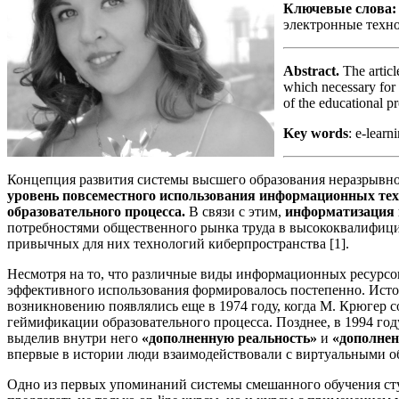
Ключевые слова:
электронные техн
Abstract.
The articl
which necessary for t
of the educational p
Key words
: e-learn
Концепция развития системы высшего образования неразрывно
уровень повсеместного использования информационных тех
образовательного процесса.
В связи с этим,
информатизация 
потребностями общественного рынка труда в высококвалифиц
привычных для них технологий киберпространства [1].
Несмотря на то, что различные виды информационных ресурсо
эффективного использования формировалось постепенно. Ист
возникновению появлялись еще в 1974 году, когда М. Крюгер 
геймификации образовательного процесса. Позднее, в 1994 го
выделив внутри него
«дополненную реальность»
и
«дополнен
впервые в истории люди взаимодействовали с виртуальными об
Одно из первых упоминаний системы смешанного обучения студен