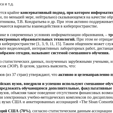
а и т.д.
ется крайне
консервативный подход, при котором информатиз
ли, по меньшей мере, нейтрально) сказывающемся на качестве о
ытникова, Т.В. Кондратьева и др. При этом активно поддержива
ючаются варианты взаимодействия в киберпространстве.
ике в современных условиях информатизации образования, –
тр
лектронных образовательных технологий.
При этом не отрицае
киберпространстве [1, 3, 9, 11, 15]. Таким общением может слу
рмате видеолекций, интерактивных лабораторных работ, дистан
образом сегодня, называют системой смешанного обучения.
из статистических данных, полученных зарубежными учеными, и
ов (ЭОР). В целом, удалось выяснить, что:
в (из 37 стран) утверждают, что
активно и целенаправленно 
йских вузов, внедрили и успешно используют смешанное обуч
 предложить обучающимся дополнительные, факультативные 
узов, объясняя такое поведение отсутствием финансовых возм
ния электронных учебно-методических комплексов по дисциплина
 вузах США и анкетированных ассоциацией «The Sloan Consort
заций США (70%)
, согласно статистическим данным ассоциации 