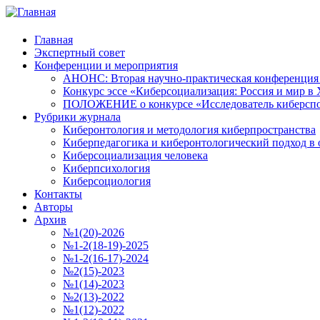
Главная
Экспертный совет
Конференции и мероприятия
АНОНС: Вторая научно-практическая конференция «
Конкурс эссе «Киберсоциализация: Россия и мир в 
ПОЛОЖЕНИЕ о конкурсе «Исследователь киберспо
Рубрики журнала
Киберонтология и методология киберпространства
Киберпедагогика и киберонтологический подход в 
Киберсоциализация человека
Киберпсихология
Киберсоциология
Контакты
Авторы
Архив
№1(20)-2026
№1-2(18-19)-2025
№1-2(16-17)-2024
№2(15)-2023
№1(14)-2023
№2(13)-2022
№1(12)-2022