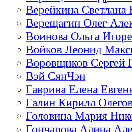
Верейкина Светлана 
Верещагин Олег Але
Воинова Ольга Игоре
Войков Леонид Макс
Воровщиков Сергей 
Вэй СянЧэн
Гаврина Елена Евген
Галин Кирилл Олего
Головина Мария Ник
Гончарова Алина Але