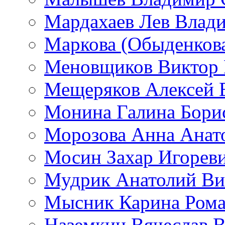
Мардахаев Лев Влад
Маркова (Обыденков
Меновщиков Виктор
Мещеряков Алексей 
Монина Галина Бори
Морозова Анна Анат
Мосин Захар Игорев
Мудрик Анатолий Ви
Мысник Карина Рома
Наземкин Вячеслав 