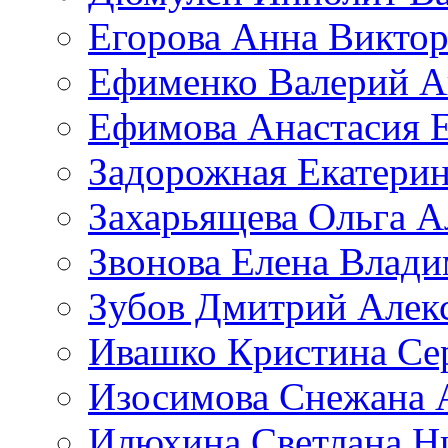
Егорова Анна Викто
Ефименко Валерий А
Ефимова Анастасия Е
Задорожная Екатерин
Захарьящева Ольга А
Звонова Елена Влад
Зубов Дмитрий Алек
Ивашко Кристина Се
Изосимова Снежана 
Илюхина Светлана Н