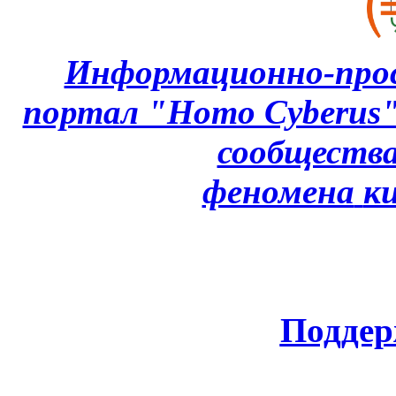
Информационно-про
портал "Homo Cyberus
сообщества
феномена
к
Поддер