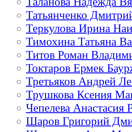
Таланова Надежда Вя
Татьянченко Дмитри
Теркулова Ирина Наи
Тимохина Татьяна Ва
Титов Роман Владим
Токтаров Ермек Бау
Третьяков Андрей Л
Трушкова Ксения Ма
Чепелева Анастасия 
Шаров Григорий Дми