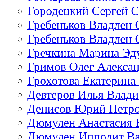
Городецкий Сергей С
Гребеньков Владлен 
Гребеньков Владлен 
Гречкина Марина Эд
Гримов Олег Алекса
Грохотова Екатерина
Девтеров Илья Влад
Денисов Юрий Петр
Дюмулен Анастасия 
Дюмулен Ипполит Ва