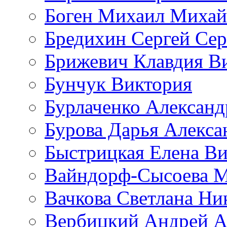
Боген Михаил Михай
Бредихин Сергей Сер
Брижевич Клавдия В
Бунчук Виктория
Бурлаченко Александ
Бурова Дарья Алекса
Быстрицкая Елена Ви
Вайндорф-Сысоева 
Вачкова Светлана Ни
Вербицкий Андрей А