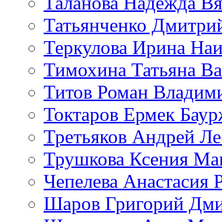
Таланова Надежда Вя
Татьянченко Дмитри
Теркулова Ирина Наи
Тимохина Татьяна Ва
Титов Роман Владим
Токтаров Ермек Бау
Третьяков Андрей Л
Трушкова Ксения Ма
Чепелева Анастасия 
Шаров Григорий Дми