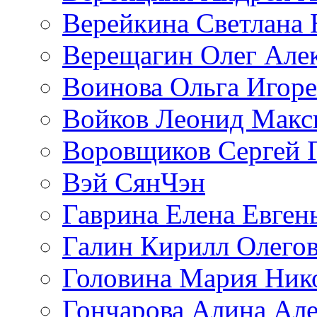
Верейкина Светлана 
Верещагин Олег Але
Воинова Ольга Игоре
Войков Леонид Макс
Воровщиков Сергей 
Вэй СянЧэн
Гаврина Елена Евген
Галин Кирилл Олего
Головина Мария Ник
Гончарова Алина Але