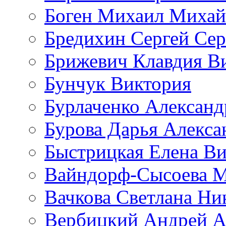
Боген Михаил Михай
Бредихин Сергей Сер
Брижевич Клавдия В
Бунчук Виктория
Бурлаченко Александ
Бурова Дарья Алекса
Быстрицкая Елена Ви
Вайндорф-Сысоева 
Вачкова Светлана Ни
Вербицкий Андрей А