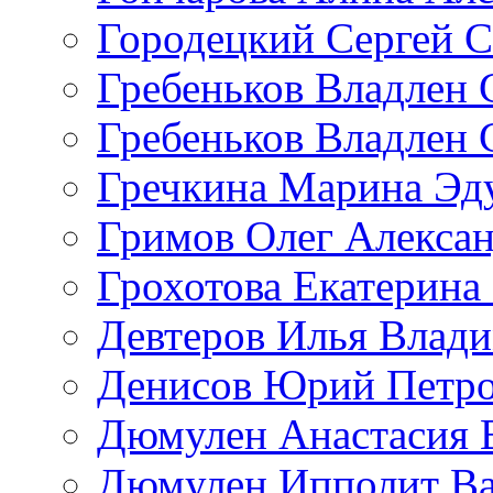
Городецкий Сергей С
Гребеньков Владлен 
Гребеньков Владлен 
Гречкина Марина Эд
Гримов Олег Алекса
Грохотова Екатерина
Девтеров Илья Влад
Денисов Юрий Петр
Дюмулен Анастасия 
Дюмулен Ипполит Ва