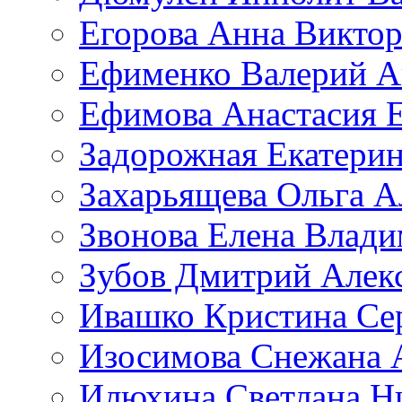
Егорова Анна Викто
Ефименко Валерий А
Ефимова Анастасия Е
Задорожная Екатерин
Захарьящева Ольга А
Звонова Елена Влад
Зубов Дмитрий Алек
Ивашко Кристина Се
Изосимова Снежана 
Илюхина Светлана Н