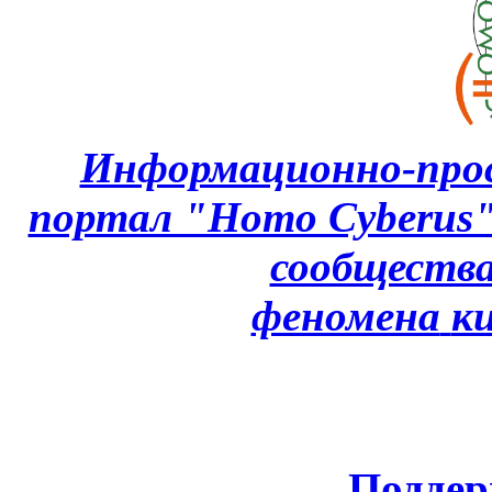
Информационно-про
портал "Homo Cyberus
сообщества
феномена
к
Поддер