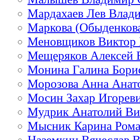
Мардахаев Лев Влад
Маркова (Обыденков
Меновщиков Виктор
Мещеряков Алексей 
Монина Галина Бори
Морозова Анна Анат
Мосин Захар Игорев
Мудрик Анатолий Ви
Мысник Карина Рома
Наземкин Вячеслав 