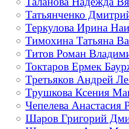
Таланова Надежда Вя
Татьянченко Дмитри
Теркулова Ирина Наи
Тимохина Татьяна Ва
Титов Роман Владим
Токтаров Ермек Бау
Третьяков Андрей Л
Трушкова Ксения Ма
Чепелева Анастасия 
Шаров Григорий Дми