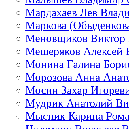
Мардахаев Лев Влад
Маркова (Обыденков
Меновщиков Виктор
Мещеряков Алексей 
Монина Галина Бори
Морозова Анна Анат
Мосин Захар Игорев
Мудрик Анатолий Ви
Мысник Карина Рома
Наземкин Вячеслав 