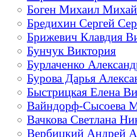
Боген Михаил Михай
Бредихин Сергей Сер
Брижевич Клавдия В
Бунчук Виктория
Бурлаченко Александ
Бурова Дарья Алекса
Быстрицкая Елена Ви
Вайндорф-Сысоева 
Вачкова Светлана Ни
Вербицкий Андрей А