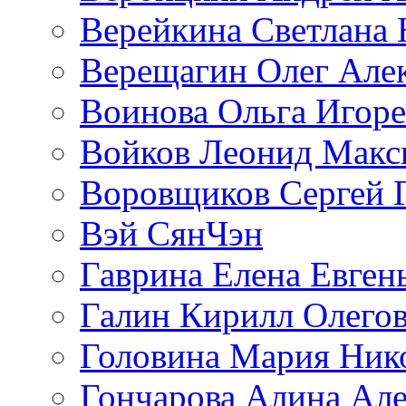
Верейкина Светлана 
Верещагин Олег Але
Воинова Ольга Игоре
Войков Леонид Макс
Воровщиков Сергей 
Вэй СянЧэн
Гаврина Елена Евген
Галин Кирилл Олего
Головина Мария Ник
Гончарова Алина Але