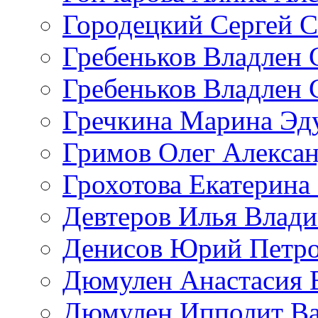
Городецкий Сергей С
Гребеньков Владлен 
Гребеньков Владлен 
Гречкина Марина Эд
Гримов Олег Алекса
Грохотова Екатерина
Девтеров Илья Влад
Денисов Юрий Петр
Дюмулен Анастасия 
Дюмулен Ипполит Ва