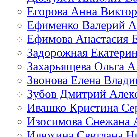
Егорова Анна Викто
Ефименко Валерий А
Ефимова Анастасия Е
Задорожная Екатерин
Захарьящева Ольга А
Звонова Елена Влад
Зубов Дмитрий Алек
Ивашко Кристина Се
Изосимова Снежана 
Илюхина Светлана Н