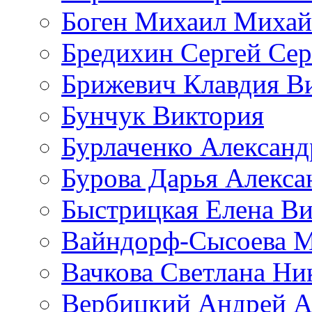
Боген Михаил Михай
Бредихин Сергей Сер
Брижевич Клавдия В
Бунчук Виктория
Бурлаченко Александ
Бурова Дарья Алекса
Быстрицкая Елена Ви
Вайндорф-Сысоева 
Вачкова Светлана Ни
Вербицкий Андрей А