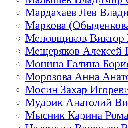
Мардахаев Лев Влад
Маркова (Обыденков
Меновщиков Виктор
Мещеряков Алексей 
Монина Галина Бори
Морозова Анна Анат
Мосин Захар Игорев
Мудрик Анатолий Ви
Мысник Карина Рома
Наземкин Вячеслав 