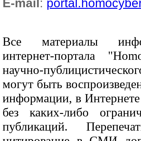
E-mail
:
portal.homocyb
Все материалы информ
интернет-портала "Ho
научно-публицистическ
могут быть воспроизведе
информации, в Интернете
без каких-либо огран
публикаций. Перепеч
цитирование в СМИ доп