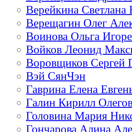
Верейкина Светлана 
Верещагин Олег Але
Воинова Ольга Игоре
Войков Леонид Макс
Воровщиков Сергей 
Вэй СянЧэн
Гаврина Елена Евген
Галин Кирилл Олего
Головина Мария Ник
Гончарова Алина Але