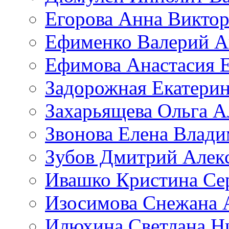
Егорова Анна Викто
Ефименко Валерий А
Ефимова Анастасия Е
Задорожная Екатерин
Захарьящева Ольга А
Звонова Елена Влад
Зубов Дмитрий Алек
Ивашко Кристина Се
Изосимова Снежана 
Илюхина Светлана Н