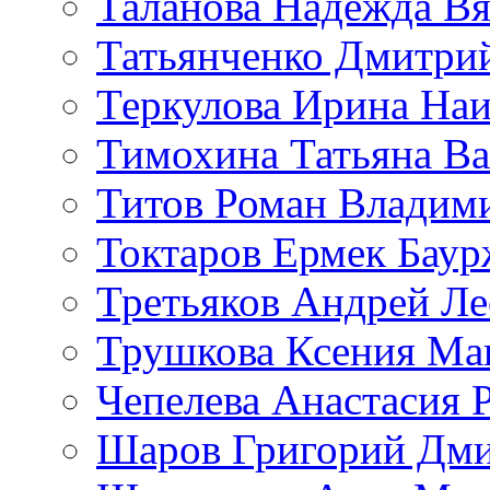
Таланова Надежда Вя
Татьянченко Дмитри
Теркулова Ирина Наи
Тимохина Татьяна Ва
Титов Роман Владим
Токтаров Ермек Бау
Третьяков Андрей Л
Трушкова Ксения Ма
Чепелева Анастасия 
Шаров Григорий Дми