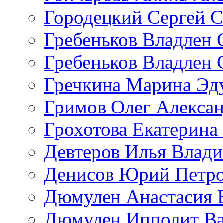
Городецкий Сергей С
Гребеньков Владлен 
Гребеньков Владлен 
Гречкина Марина Эд
Гримов Олег Алекса
Грохотова Екатерина
Девтеров Илья Влад
Денисов Юрий Петр
Дюмулен Анастасия 
Дюмулен Ипполит Ва