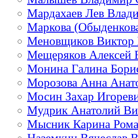
Мардахаев Лев Влад
Маркова (Обыденков
Меновщиков Виктор
Мещеряков Алексей 
Монина Галина Бори
Морозова Анна Анат
Мосин Захар Игорев
Мудрик Анатолий Ви
Мысник Карина Рома
Наземкин Вячеслав 