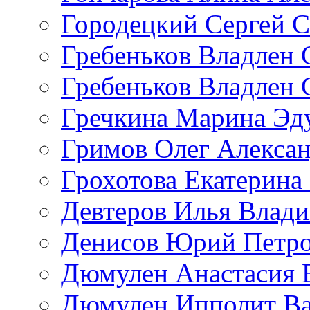
Городецкий Сергей С
Гребеньков Владлен 
Гребеньков Владлен 
Гречкина Марина Эд
Гримов Олег Алекса
Грохотова Екатерина
Девтеров Илья Влад
Денисов Юрий Петр
Дюмулен Анастасия 
Дюмулен Ипполит Ва