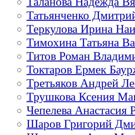
Таланова Надежда Вя
Татьянченко Дмитри
Теркулова Ирина Наи
Тимохина Татьяна Ва
Титов Роман Владим
Токтаров Ермек Бау
Третьяков Андрей Л
Трушкова Ксения Ма
Чепелева Анастасия 
Шаров Григорий Дми