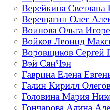
Верейкина Светлана 
Верещагин Олег Але
Воинова Ольга Игоре
Войков Леонид Макс
Воровщиков Сергей 
Вэй СянЧэн
Гаврина Елена Евген
Галин Кирилл Олего
Головина Мария Ник
Гончарова Алина Але