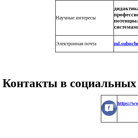
дидактик
профессио
Научные интересы
потенциа
системам
ml.suboc
Электронная почта
Контакты в социальных 
https://