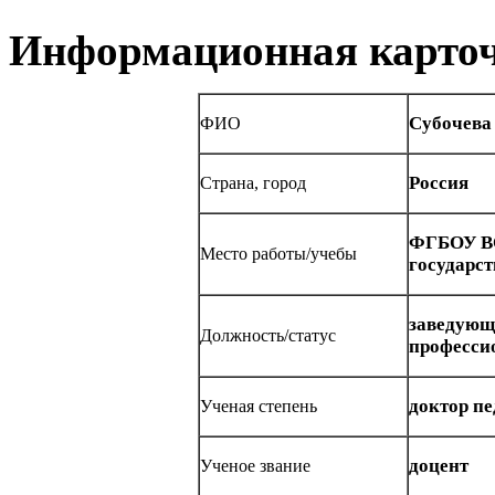
Информационная карточ
Субочева
ФИО
Россия
Страна, город
ФГБОУ ВО
Место работы/учебы
государс
заведующ
Должность/статус
професси
доктор пе
Ученая степень
доцент
Ученое звание