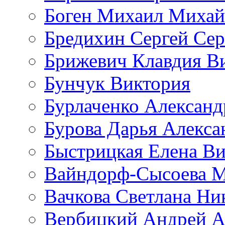
Боген Михаил Михай
Бредихин Сергей Сер
Брижевич Клавдия В
Бунчук Виктория
Бурлаченко Александ
Бурова Дарья Алекса
Быстрицкая Елена Ви
Вайндорф-Сысоева 
Вачкова Светлана Ни
Вербицкий Андрей А