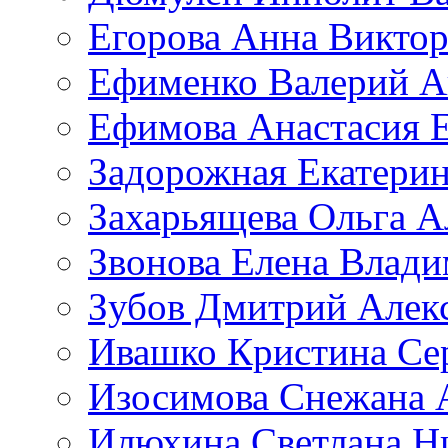
Егорова Анна Викто
Ефименко Валерий А
Ефимова Анастасия Е
Задорожная Екатерин
Захарьящева Ольга А
Звонова Елена Влад
Зубов Дмитрий Алек
Ивашко Кристина Се
Изосимова Снежана 
Илюхина Светлана Н