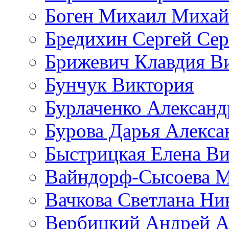
Боген Михаил Михай
Бредихин Сергей Сер
Брижевич Клавдия В
Бунчук Виктория
Бурлаченко Александ
Бурова Дарья Алекса
Быстрицкая Елена Ви
Вайндорф-Сысоева 
Вачкова Светлана Ни
Вербицкий Андрей А