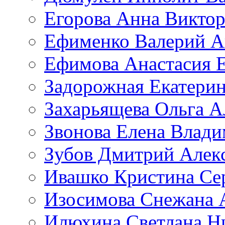
Егорова Анна Викто
Ефименко Валерий А
Ефимова Анастасия Е
Задорожная Екатерин
Захарьящева Ольга А
Звонова Елена Влад
Зубов Дмитрий Алек
Ивашко Кристина Се
Изосимова Снежана 
Илюхина Светлана Н