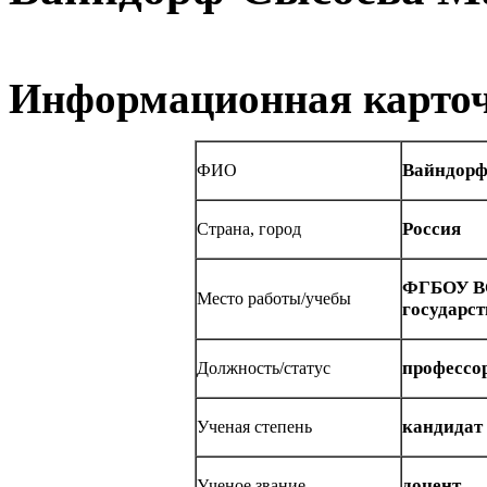
Информационная карточ
Вайндорф
ФИО
Россия
Страна, город
ФГБОУ ВО
Место работы/учебы
государс
профессо
Должность/статус
кандидат
Ученая степень
доцент
Ученое звание