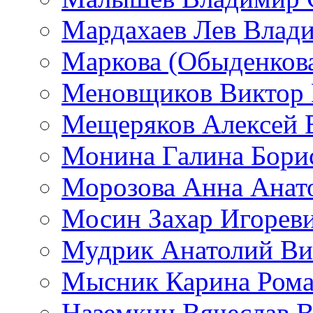
Мардахаев Лев Влад
Маркова (Обыденков
Меновщиков Виктор
Мещеряков Алексей 
Монина Галина Бори
Морозова Анна Анат
Мосин Захар Игорев
Мудрик Анатолий Ви
Мысник Карина Рома
Наземкин Вячеслав 