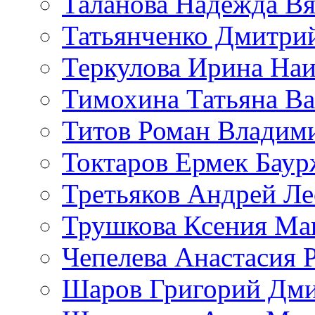
Таланова Надежда Вя
Татьянченко Дмитри
Теркулова Ирина Наи
Тимохина Татьяна Ва
Титов Роман Владим
Токтаров Ермек Бау
Третьяков Андрей Л
Трушкова Ксения Ма
Чепелева Анастасия 
Шаров Григорий Дми