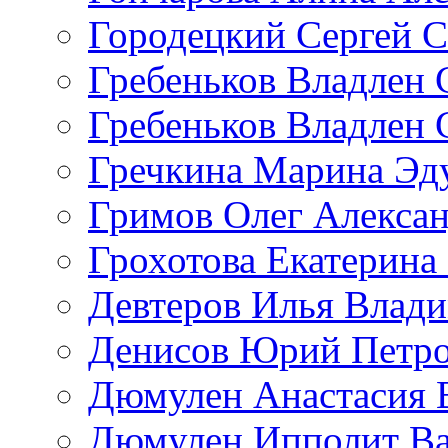
Городецкий Сергей С
Гребеньков Владлен 
Гребеньков Владлен 
Гречкина Марина Эд
Гримов Олег Алекса
Грохотова Екатерина
Девтеров Илья Влад
Денисов Юрий Петр
Дюмулен Анастасия 
Дюмулен Ипполит Ва