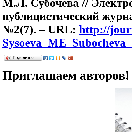
М.Л. Субочева // Элект
публицистический журна
№2(7). –
URL
:
http://jou
Sysoeva_ME_Subocheva
Поделиться…
Приглашаем авторов!