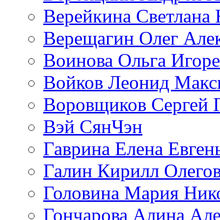
Верейкина Светлана 
Верещагин Олег Але
Воинова Ольга Игоре
Войков Леонид Макс
Воровщиков Сергей 
Вэй СянЧэн
Гаврина Елена Евген
Галин Кирилл Олего
Головина Мария Ник
Гончарова Алина Але