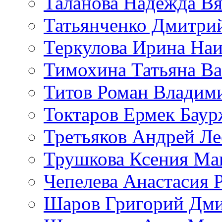
Таланова Надежда Вя
Татьянченко Дмитри
Теркулова Ирина Наи
Тимохина Татьяна Ва
Титов Роман Владим
Токтаров Ермек Бау
Третьяков Андрей Л
Трушкова Ксения Ма
Чепелева Анастасия 
Шаров Григорий Дми