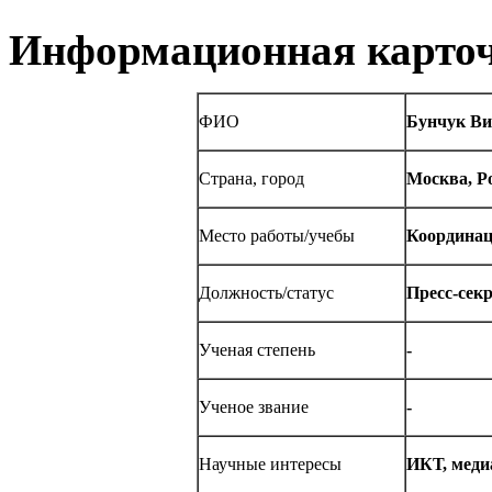
Информационная карточ
ФИО
Бунчук Ви
Страна, город
Москва, Р
Место работы/учебы
Координац
Должность/статус
Пресс-сек
Ученая степень
-
Ученое звание
-
Научные интересы
ИКТ, меди