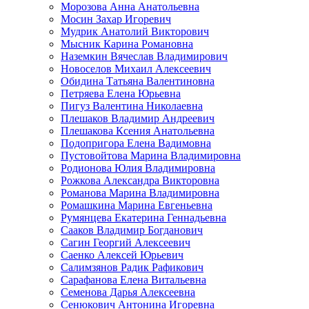
Морозова Анна Анатольевна
Мосин Захар Игоревич
Мудрик Анатолий Викторович
Мысник Карина Романовна
Наземкин Вячеслав Владимирович
Новоселов Михаил Алексеевич
Обидина Татьяна Валентиновна
Петряева Елена Юрьевна
Пигуз Валентина Николаевна
Плешаков Владимир Андреевич
Плешакова Ксения Анатольевна
Подопригора Елена Вадимовна
Пустовойтова Марина Владимировна
Родионова Юлия Владимировна
Рожкова Александра Викторовна
Романова Марина Владимировна
Ромашкина Марина Евгеньевна
Румянцева Екатерина Геннадьевна
Сааков Владимир Богданович
Сагин Георгий Алексеевич
Саенко Алексей Юрьевич
Салимзянов Радик Рафикович
Сарафанова Елена Витальевна
Семенова Дарья Алексеевна
Сенюкович Антонина Игоревна