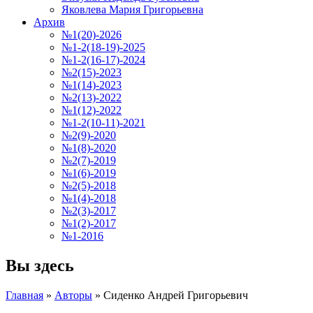
Яковлева Мария Григорьевна
Архив
№1(20)-2026
№1-2(18-19)-2025
№1-2(16-17)-2024
№2(15)-2023
№1(14)-2023
№2(13)-2022
№1(12)-2022
№1-2(10-11)-2021
№2(9)-2020
№1(8)-2020
№2(7)-2019
№1(6)-2019
№2(5)-2018
№1(4)-2018
№2(3)-2017
№1(2)-2017
№1-2016
Вы здесь
Главная
»
Авторы
»
Сиденко Андрей Григорьевич