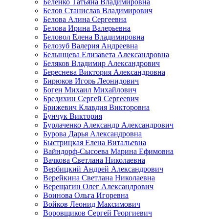
Беленко Татьяна Владимировна
Белов Станислав Владимирович
Белова Алина Сергеевна
Белова Ирина Валерьевна
Беловол Елена Владимировна
Белозуб Валерия Андреевна
Белынцева Елизавета Александровна
Беляков Владимир Александрович
Береснева Виктория Александровна
Бирюков Игорь Леонидович
Боген Михаил Михайлович
Бредихин Сергей Сергеевич
Брижевич Клавдия Викторовна
Бунчук Виктория
Бурлаченко Александр Александрович
Бурова Дарья Александровна
Быстрицкая Елена Витальевна
Вайндорф-Сысоева Марина Ефимовна
Вачкова Светлана Николаевна
Вербицкий Андрей Александрович
Верейкина Светлана Николаевна
Верещагин Олег Александрович
Воинова Ольга Игоревна
Войков Леонид Максимович
Воровщиков Сергей Георгиевич