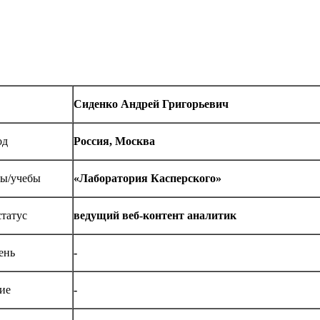
Сиденко Андрей Григорьевич
од
Россия, Москва
ты/учебы
«Лаборатория Касперского»
татус
ведущий веб-контент аналитик
ень
-
ие
-