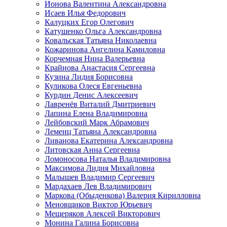
Ионова Валентина Александровна
Исаев Илья Федорович
Калуцких Егор Олегович
Катушенко Ольга Александровна
Ковальская Татьяна Николаевна
Кожаринова Ангелина Камиловна
Корчемная Нина Валерьевна
Крайнова Анастасия Сергеевна
Кузина Лидия Борисовна
Куликова Олеся Евгеньевна
Курдин Денис Алексеевич
Лавренёв Виталий Дмитриевич
Лапина Елена Владимировна
Лейбовский Марк Абрамович
Леменц Татьяна Александровна
Ливанова Екатерина Александровна
Литовская Анна Сергеевна
Ломоносова Наталья Владимировна
Максимова Лидия Михайловна
Малышев Владимир Сергеевич
Мардахаев Лев Владимирович
Маркова (Обыденкова) Валерия Кирилловна
Меновщиков Виктор Юрьевич
Мещеряков Алексей Викторович
Монина Галина Борисовна