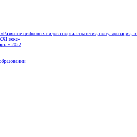
Развитие цифровых видов спорта: стратегия, популяризация, те
XXI веке»
рта» 2022
образовании