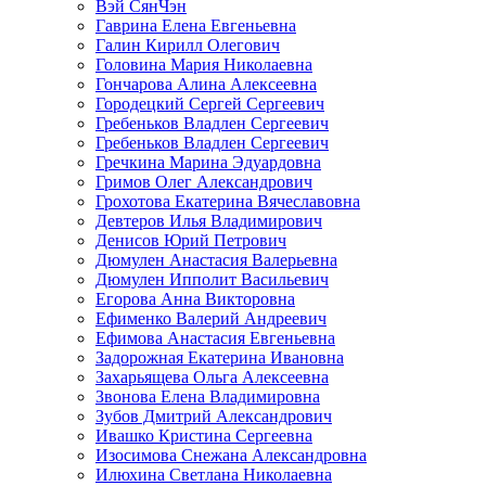
Вэй СянЧэн
Гаврина Елена Евгеньевна
Галин Кирилл Олегович
Головина Мария Николаевна
Гончарова Алина Алексеевна
Городецкий Сергей Сергеевич
Гребеньков Владлен Сергеевич
Гребеньков Владлен Сергеевич
Гречкина Марина Эдуардовна
Гримов Олег Александрович
Грохотова Екатерина Вячеславовна
Девтеров Илья Владимирович
Денисов Юрий Петрович
Дюмулен Анастасия Валерьевна
Дюмулен Ипполит Васильевич
Егорова Анна Викторовна
Ефименко Валерий Андреевич
Ефимова Анастасия Евгеньевна
Задорожная Екатерина Ивановна
Захарьящева Ольга Алексеевна
Звонова Елена Владимировна
Зубов Дмитрий Александрович
Ивашко Кристина Сергеевна
Изосимова Снежана Александровна
Илюхина Светлана Николаевна