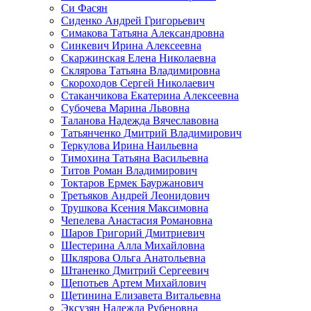
Си Фасян
Сиденко Андрей Григорьевич
Симакова Татьяна Александровна
Синкевич Ирина Алексеевна
Скаржинская Елена Николаевна
Склярова Татьяна Владимировна
Скороходов Сергей Николаевич
Стаканчикова Екатерина Алексеевна
Субочева Марина Львовна
Таланова Надежда Вячеславовна
Татьянченко Дмитрий Владимирович
Теркулова Ирина Наильевна
Тимохина Татьяна Васильевна
Титов Роман Владимирович
Токтаров Ермек Бауржанович
Третьяков Андрей Леонидович
Трушкова Ксения Максимовна
Чепелева Анастасия Романовна
Шаров Григорий Дмитриевич
Шестерина Алла Михайловна
Шклярова Ольга Анатольевна
Штаненко Дмитрий Сергеевич
Щепотьев Артем Михайлович
Щетинина Елизавета Витальевна
Эксузян Надежда Рубеновна