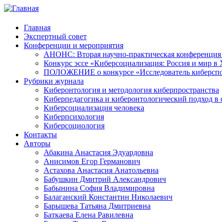
Главная
Экспертный совет
Конференции и мероприятия
АНОНС: Вторая научно-практическая конференция «
Конкурс эссе «Киберсоциализация: Россия и мир в 
ПОЛОЖЕНИЕ о конкурсе «Исследователь киберспо
Рубрики журнала
Киберонтология и методология киберпространства
Киберпедагогика и киберонтологический подход в 
Киберсоциализация человека
Киберпсихология
Киберсоциология
Контакты
Авторы
Абакина Анастасия Эдуардовна
Анисимов Егор Германович
Астахова Анастасия Анатольевна
Бабушкин Дмитрий Александрович
Бабынина София Владимировна
Балаганский Константин Николаевич
Барышева Татьяна Дмитриевна
Баткаева Елена Равилевна