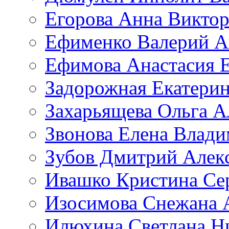
Егорова Анна Викто
Ефименко Валерий А
Ефимова Анастасия Е
Задорожная Екатерин
Захарьящева Ольга А
Звонова Елена Влад
Зубов Дмитрий Алек
Ивашко Кристина Се
Изосимова Снежана 
Илюхина Светлана Н