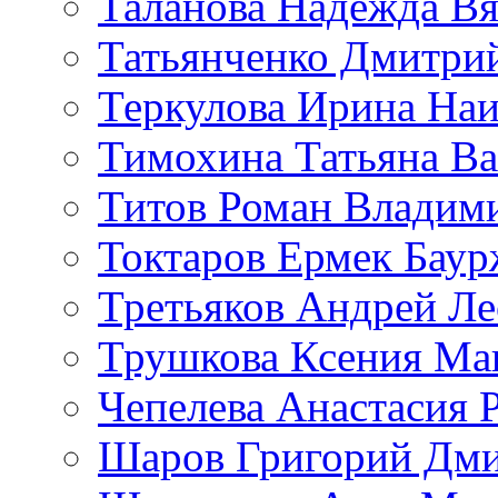
Таланова Надежда Вя
Татьянченко Дмитри
Теркулова Ирина Наи
Тимохина Татьяна Ва
Титов Роман Владим
Токтаров Ермек Бау
Третьяков Андрей Л
Трушкова Ксения Ма
Чепелева Анастасия 
Шаров Григорий Дми