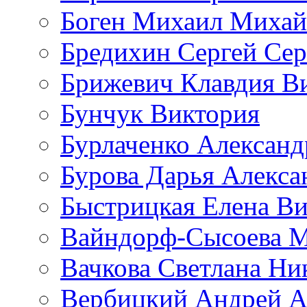
Боген Михаил Михай
Бредихин Сергей Сер
Брижевич Клавдия В
Бунчук Виктория
Бурлаченко Александ
Бурова Дарья Алекса
Быстрицкая Елена Ви
Вайндорф-Сысоева 
Вачкова Светлана Ни
Вербицкий Андрей А