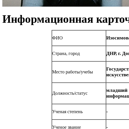
Информационная карточ
Изосимов
ФИО
ДНР, г. Д
Страна, город
Государст
Место работы/учебы
искусстве
младший 
Должность/статус
информац
-
Ученая степень
-
Ученое звание