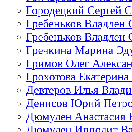
Городецкий Сергей С
Гребеньков Владлен 
Гребеньков Владлен 
Гречкина Марина Эд
Гримов Олег Алекса
Грохотова Екатерина
Девтеров Илья Влад
Денисов Юрий Петр
Дюмулен Анастасия 
Дюмулен Ипполит Ва