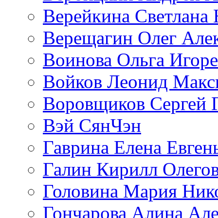
Верейкина Светлана 
Верещагин Олег Але
Воинова Ольга Игоре
Войков Леонид Макс
Воровщиков Сергей 
Вэй СянЧэн
Гаврина Елена Евген
Галин Кирилл Олего
Головина Мария Ник
Гончарова Алина Але