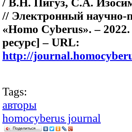
/
В.Н. Пигуз, С.А. Изоси
// Электронный научно-
«Homo Cyberus». – 2022.
ресурс] – URL:
http://journal.homocybe
Tags:
авторы
homocyberus journal
Поделиться…