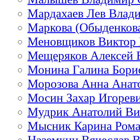
Мардахаев Лев Влад
Маркова (Обыденков
Меновщиков Виктор
Мещеряков Алексей 
Монина Галина Бори
Морозова Анна Анат
Мосин Захар Игорев
Мудрик Анатолий Ви
Мысник Карина Рома
Наземкин Вячеслав 