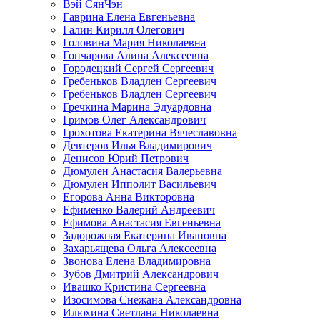
Вэй СянЧэн
Гаврина Елена Евгеньевна
Галин Кирилл Олегович
Головина Мария Николаевна
Гончарова Алина Алексеевна
Городецкий Сергей Сергеевич
Гребеньков Владлен Сергеевич
Гребеньков Владлен Сергеевич
Гречкина Марина Эдуардовна
Гримов Олег Александрович
Грохотова Екатерина Вячеславовна
Девтеров Илья Владимирович
Денисов Юрий Петрович
Дюмулен Анастасия Валерьевна
Дюмулен Ипполит Васильевич
Егорова Анна Викторовна
Ефименко Валерий Андреевич
Ефимова Анастасия Евгеньевна
Задорожная Екатерина Ивановна
Захарьящева Ольга Алексеевна
Звонова Елена Владимировна
Зубов Дмитрий Александрович
Ивашко Кристина Сергеевна
Изосимова Снежана Александровна
Илюхина Светлана Николаевна