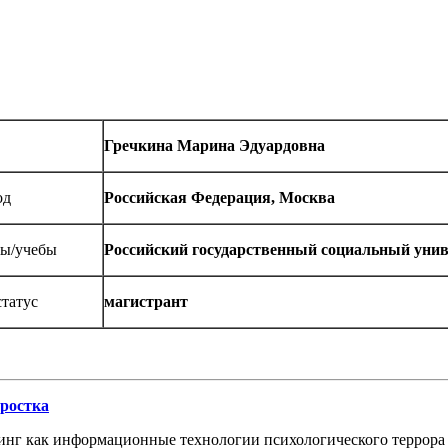
Гречкина Марина Эдуардовна
од
Российская Федерация, Москва
ты/учебы
Российский государственный социальный унив
татус
магистрант
дростка
линг как информационные технологии психологического террора