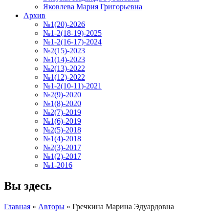
Яковлева Мария Григорьевна
Архив
№1(20)-2026
№1-2(18-19)-2025
№1-2(16-17)-2024
№2(15)-2023
№1(14)-2023
№2(13)-2022
№1(12)-2022
№1-2(10-11)-2021
№2(9)-2020
№1(8)-2020
№2(7)-2019
№1(6)-2019
№2(5)-2018
№1(4)-2018
№2(3)-2017
№1(2)-2017
№1-2016
Вы здесь
Главная
»
Авторы
»
Гречкина Марина Эдуардовна