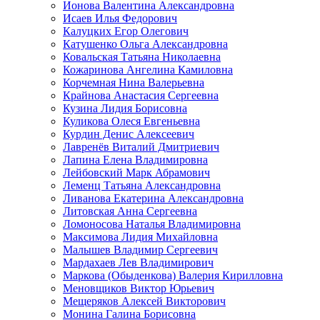
Ионова Валентина Александровна
Исаев Илья Федорович
Калуцких Егор Олегович
Катушенко Ольга Александровна
Ковальская Татьяна Николаевна
Кожаринова Ангелина Камиловна
Корчемная Нина Валерьевна
Крайнова Анастасия Сергеевна
Кузина Лидия Борисовна
Куликова Олеся Евгеньевна
Курдин Денис Алексеевич
Лавренёв Виталий Дмитриевич
Лапина Елена Владимировна
Лейбовский Марк Абрамович
Леменц Татьяна Александровна
Ливанова Екатерина Александровна
Литовская Анна Сергеевна
Ломоносова Наталья Владимировна
Максимова Лидия Михайловна
Малышев Владимир Сергеевич
Мардахаев Лев Владимирович
Маркова (Обыденкова) Валерия Кирилловна
Меновщиков Виктор Юрьевич
Мещеряков Алексей Викторович
Монина Галина Борисовна