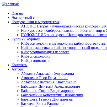
Главная
Экспертный совет
Конференции и мероприятия
АНОНС: Вторая научно-практическая конференция «
Конкурс эссе «Киберсоциализация: Россия и мир в 
ПОЛОЖЕНИЕ о конкурсе «Исследователь киберспо
Рубрики журнала
Киберонтология и методология киберпространства
Киберпедагогика и киберонтологический подход в 
Киберсоциализация человека
Киберпсихология
Киберсоциология
Контакты
Авторы
Абакина Анастасия Эдуардовна
Анисимов Егор Германович
Астахова Анастасия Анатольевна
Бабушкин Дмитрий Александрович
Бабынина София Владимировна
Балаганский Константин Николаевич
Барышева Татьяна Дмитриевна
Баткаева Елена Равилевна