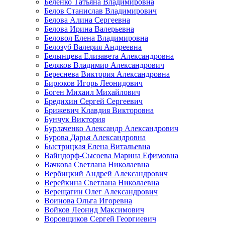
Беленко Татьяна Владимировна
Белов Станислав Владимирович
Белова Алина Сергеевна
Белова Ирина Валерьевна
Беловол Елена Владимировна
Белозуб Валерия Андреевна
Белынцева Елизавета Александровна
Беляков Владимир Александрович
Береснева Виктория Александровна
Бирюков Игорь Леонидович
Боген Михаил Михайлович
Бредихин Сергей Сергеевич
Брижевич Клавдия Викторовна
Бунчук Виктория
Бурлаченко Александр Александрович
Бурова Дарья Александровна
Быстрицкая Елена Витальевна
Вайндорф-Сысоева Марина Ефимовна
Вачкова Светлана Николаевна
Вербицкий Андрей Александрович
Верейкина Светлана Николаевна
Верещагин Олег Александрович
Воинова Ольга Игоревна
Войков Леонид Максимович
Воровщиков Сергей Георгиевич