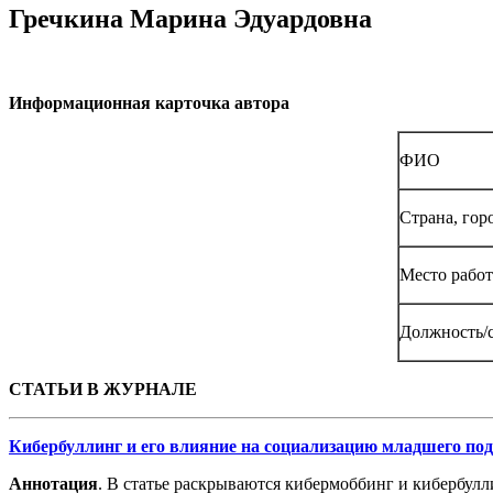
Гречкина Марина Эдуардовна
Информационная карточка автора
ФИО
Страна, гор
Место рабо
Должность/с
СТАТЬИ В ЖУРНАЛЕ
Кибербуллинг и его влияние на социализацию младшего по
Аннотация
. В статье раскрываются кибермоббинг и кибербул