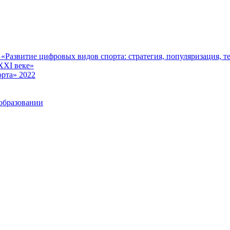
Развитие цифровых видов спорта: стратегия, популяризация, те
XXI веке»
рта» 2022
образовании