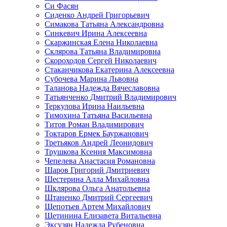
Си Фасян
Сиденко Андрей Григорьевич
Симакова Татьяна Александровна
Синкевич Ирина Алексеевна
Скаржинская Елена Николаевна
Склярова Татьяна Владимировна
Скороходов Сергей Николаевич
Стаканчикова Екатерина Алексеевна
Субочева Марина Львовна
Таланова Надежда Вячеславовна
Татьянченко Дмитрий Владимирович
Теркулова Ирина Наильевна
Тимохина Татьяна Васильевна
Титов Роман Владимирович
Токтаров Ермек Бауржанович
Третьяков Андрей Леонидович
Трушкова Ксения Максимовна
Чепелева Анастасия Романовна
Шаров Григорий Дмитриевич
Шестерина Алла Михайловна
Шклярова Ольга Анатольевна
Штаненко Дмитрий Сергеевич
Щепотьев Артем Михайлович
Щетинина Елизавета Витальевна
Эксузян Надежда Рубеновна