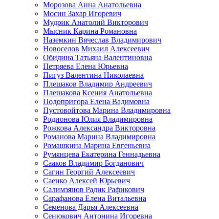
Морозова Анна Анатольевна
Мосин Захар Игоревич
Мудрик Анатолий Викторович
Мысник Карина Романовна
Наземкин Вячеслав Владимирович
Новоселов Михаил Алексеевич
Обидина Татьяна Валентиновна
Петряева Елена Юрьевна
Пигуз Валентина Николаевна
Плешаков Владимир Андреевич
Плешакова Ксения Анатольевна
Подопригора Елена Вадимовна
Пустовойтова Марина Владимировна
Родионова Юлия Владимировна
Рожкова Александра Викторовна
Романова Марина Владимировна
Ромашкина Марина Евгеньевна
Румянцева Екатерина Геннадьевна
Сааков Владимир Богданович
Сагин Георгий Алексеевич
Саенко Алексей Юрьевич
Салимзянов Радик Рафикович
Сарафанова Елена Витальевна
Семенова Дарья Алексеевна
Сенюкович Антонина Игоревна