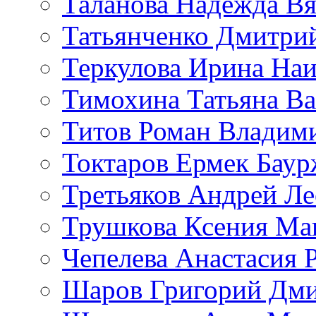
Таланова Надежда Вя
Татьянченко Дмитри
Теркулова Ирина Наи
Тимохина Татьяна Ва
Титов Роман Владим
Токтаров Ермек Бау
Третьяков Андрей Л
Трушкова Ксения Ма
Чепелева Анастасия 
Шаров Григорий Дми