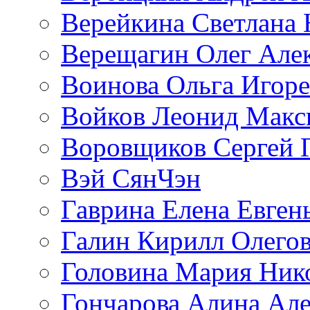
Верейкина Светлана 
Верещагин Олег Але
Воинова Ольга Игоре
Войков Леонид Макс
Воровщиков Сергей 
Вэй СянЧэн
Гаврина Елена Евген
Галин Кирилл Олего
Головина Мария Ник
Гончарова Алина Але