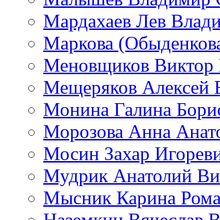
Мардахаев Лев Влад
Маркова (Обыденков
Меновщиков Виктор
Мещеряков Алексей 
Монина Галина Бори
Морозова Анна Анат
Мосин Захар Игорев
Мудрик Анатолий Ви
Мысник Карина Рома
Наземкин Вячеслав 