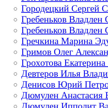
Городецкий Сергей С
Гребеньков Владлен 
Гребеньков Владлен 
Гречкина Марина Эд
Гримов Олег Алекса
Грохотова Екатерина
Девтеров Илья Влад
Денисов Юрий Петр
Дюмулен Анастасия 
Дюмулен Ипполит Ва