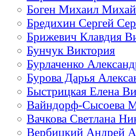
Боген Михаил Михай
Бредихин Сергей Сер
Брижевич Клавдия В
Бунчук Виктория
Бурлаченко Александ
Бурова Дарья Алекса
Быстрицкая Елена Ви
Вайндорф-Сысоева 
Вачкова Светлана Ни
Вербицкий Андрей А