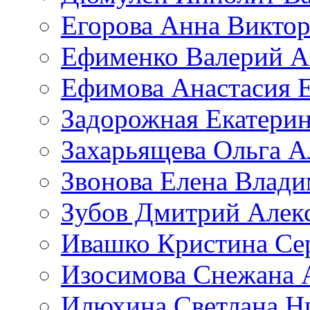
Егорова Анна Викто
Ефименко Валерий А
Ефимова Анастасия Е
Задорожная Екатерин
Захарьящева Ольга А
Звонова Елена Влад
Зубов Дмитрий Алек
Ивашко Кристина Се
Изосимова Снежана 
Илюхина Светлана Н