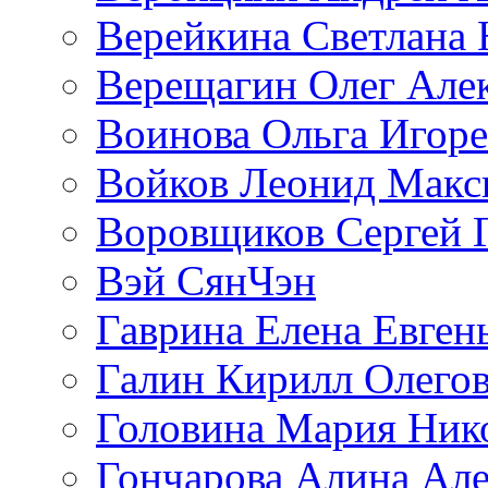
Верейкина Светлана 
Верещагин Олег Але
Воинова Ольга Игоре
Войков Леонид Макс
Воровщиков Сергей 
Вэй СянЧэн
Гаврина Елена Евген
Галин Кирилл Олего
Головина Мария Ник
Гончарова Алина Але