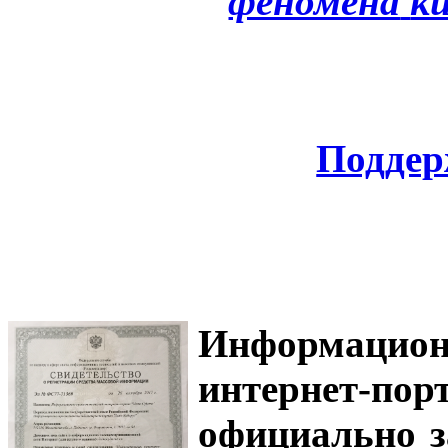
феномена
к
Поддер
Информацион
интернет-
официально з