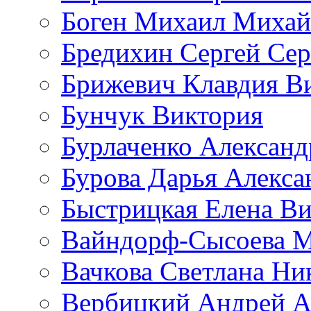
Боген Михаил Михай
Бредихин Сергей Сер
Брижевич Клавдия В
Бунчук Виктория
Бурлаченко Александ
Бурова Дарья Алекса
Быстрицкая Елена Ви
Вайндорф-Сысоева 
Вачкова Светлана Ни
Вербицкий Андрей А