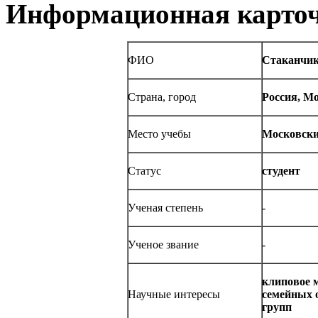
Информационная карточ
ФИО
Стаканчик
Страна, город
Россия, М
Место учебы
Московски
Статус
студент
Ученая степень
-
Ученое звание
-
клиповое 
Научные интересы
семейных 
групп