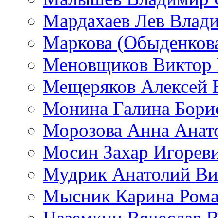
Мардахаев Лев Влад
Маркова (Обыденков
Меновщиков Виктор
Мещеряков Алексей 
Монина Галина Бори
Морозова Анна Анат
Мосин Захар Игорев
Мудрик Анатолий Ви
Мысник Карина Рома
Наземкин Вячеслав 