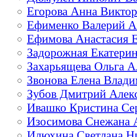
Егорова Анна Викто
Ефименко Валерий А
Ефимова Анастасия Е
Задорожная Екатерин
Захарьящева Ольга А
Звонова Елена Влад
Зубов Дмитрий Алек
Ивашко Кристина Се
Изосимова Снежана 
Илюхина Светлана Н