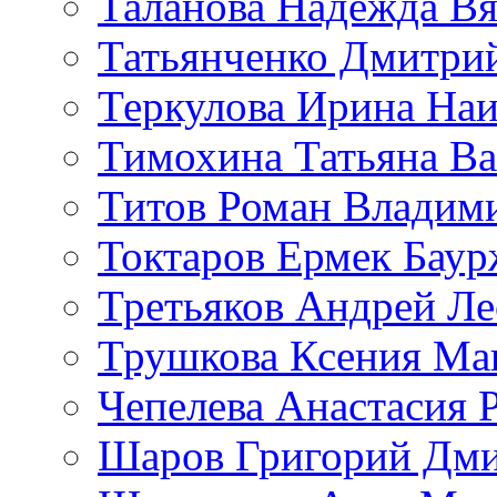
Таланова Надежда Вя
Татьянченко Дмитри
Теркулова Ирина Наи
Тимохина Татьяна Ва
Титов Роман Владим
Токтаров Ермек Бау
Третьяков Андрей Л
Трушкова Ксения Ма
Чепелева Анастасия 
Шаров Григорий Дми