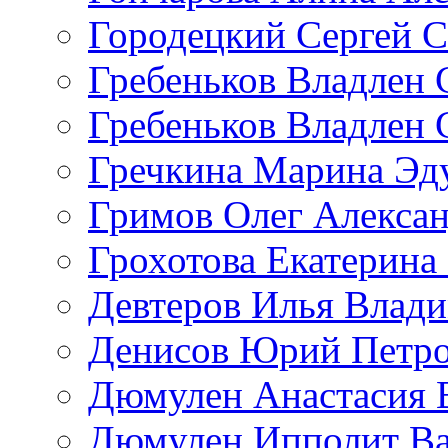
Городецкий Сергей С
Гребеньков Владлен 
Гребеньков Владлен 
Гречкина Марина Эд
Гримов Олег Алекса
Грохотова Екатерина
Девтеров Илья Влад
Денисов Юрий Петр
Дюмулен Анастасия 
Дюмулен Ипполит Ва