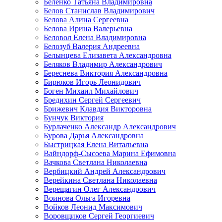
Беленко Татьяна Владимировна
Белов Станислав Владимирович
Белова Алина Сергеевна
Белова Ирина Валерьевна
Беловол Елена Владимировна
Белозуб Валерия Андреевна
Белынцева Елизавета Александровна
Беляков Владимир Александрович
Береснева Виктория Александровна
Бирюков Игорь Леонидович
Боген Михаил Михайлович
Бредихин Сергей Сергеевич
Брижевич Клавдия Викторовна
Бунчук Виктория
Бурлаченко Александр Александрович
Бурова Дарья Александровна
Быстрицкая Елена Витальевна
Вайндорф-Сысоева Марина Ефимовна
Вачкова Светлана Николаевна
Вербицкий Андрей Александрович
Верейкина Светлана Николаевна
Верещагин Олег Александрович
Воинова Ольга Игоревна
Войков Леонид Максимович
Воровщиков Сергей Георгиевич