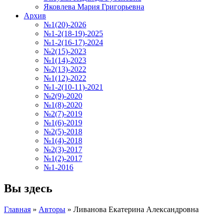
Яковлева Мария Григорьевна
Архив
№1(20)-2026
№1-2(18-19)-2025
№1-2(16-17)-2024
№2(15)-2023
№1(14)-2023
№2(13)-2022
№1(12)-2022
№1-2(10-11)-2021
№2(9)-2020
№1(8)-2020
№2(7)-2019
№1(6)-2019
№2(5)-2018
№1(4)-2018
№2(3)-2017
№1(2)-2017
№1-2016
Вы здесь
Главная
»
Авторы
»
Ливанова Екатерина Александровна