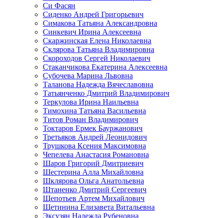
Си Фасян
Сиденко Андрей Григорьевич
Симакова Татьяна Александровна
Синкевич Ирина Алексеевна
Скаржинская Елена Николаевна
Склярова Татьяна Владимировна
Скороходов Сергей Николаевич
Стаканчикова Екатерина Алексеевна
Субочева Марина Львовна
Таланова Надежда Вячеславовна
Татьянченко Дмитрий Владимирович
Теркулова Ирина Наильевна
Тимохина Татьяна Васильевна
Титов Роман Владимирович
Токтаров Ермек Бауржанович
Третьяков Андрей Леонидович
Трушкова Ксения Максимовна
Чепелева Анастасия Романовна
Шаров Григорий Дмитриевич
Шестерина Алла Михайловна
Шклярова Ольга Анатольевна
Штаненко Дмитрий Сергеевич
Щепотьев Артем Михайлович
Щетинина Елизавета Витальевна
Эксузян Надежда Рубеновна