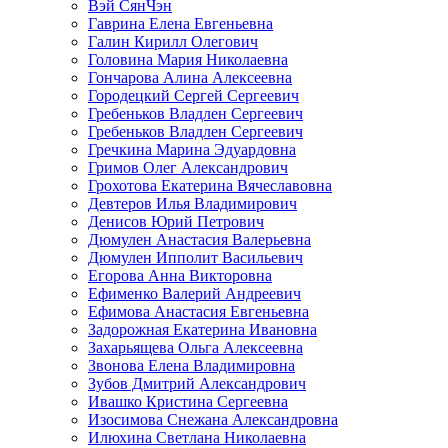
Вэй СянЧэн
Гаврина Елена Евгеньевна
Галин Кирилл Олегович
Головина Мария Николаевна
Гончарова Алина Алексеевна
Городецкий Сергей Сергеевич
Гребеньков Владлен Сергеевич
Гребеньков Владлен Сергеевич
Гречкина Марина Эдуардовна
Гримов Олег Александрович
Грохотова Екатерина Вячеславовна
Девтеров Илья Владимирович
Денисов Юрий Петрович
Дюмулен Анастасия Валерьевна
Дюмулен Ипполит Васильевич
Егорова Анна Викторовна
Ефименко Валерий Андреевич
Ефимова Анастасия Евгеньевна
Задорожная Екатерина Ивановна
Захарьящева Ольга Алексеевна
Звонова Елена Владимировна
Зубов Дмитрий Александрович
Ивашко Кристина Сергеевна
Изосимова Снежана Александровна
Илюхина Светлана Николаевна