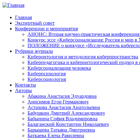
Главная
Экспертный совет
Конференции и мероприятия
АНОНС: Вторая научно-практическая конференция «
Конкурс эссе «Киберсоциализация: Россия и мир в 
ПОЛОЖЕНИЕ о конкурсе «Исследователь киберспо
Рубрики журнала
Киберонтология и методология киберпространства
Киберпедагогика и киберонтологический подход в 
Киберсоциализация человека
Киберпсихология
Киберсоциология
Контакты
Авторы
Абакина Анастасия Эдуардовна
Анисимов Егор Германович
Астахова Анастасия Анатольевна
Бабушкин Дмитрий Александрович
Бабынина София Владимировна
Балаганский Константин Николаевич
Барышева Татьяна Дмитриевна
Баткаева Елена Равилевна