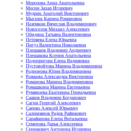
Морозова Анна Анатольевна
Мосин Захар Игоревич
Мудрик Анатолий Викторович
Мысник Карина Романовна
Наземкин Вячеслав Владимирович
Новоселов Михаил Алексеевич
Обидина Татьяна Валентиновна
Петряева Елена Юрьевна
Пигуз Валентина Николаевна
Плешаков Владимир Андреевич
Плешакова Ксения Анатольевна
Подопригора Елена Вадимовна
Пустовойтова Марина Владимировна
Родионова Юлия Владимировна
Рожкова Александра Викторовна
Романова Марина Владимировна
Ромашкина Марина Евгеньевна
Румянцева Екатерина Геннадьевна
Сааков Владимир Богданович
Сагин Георгий Алексеевич
Саенко Алексей Юрьевич
Салимзянов Радик Рафикович
Сарафанова Елена Витальевна
Семенова Дарья Алексеевна
Сенюкович Антонина Игоревна