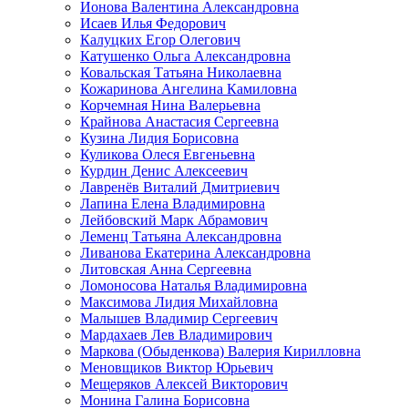
Ионова Валентина Александровна
Исаев Илья Федорович
Калуцких Егор Олегович
Катушенко Ольга Александровна
Ковальская Татьяна Николаевна
Кожаринова Ангелина Камиловна
Корчемная Нина Валерьевна
Крайнова Анастасия Сергеевна
Кузина Лидия Борисовна
Куликова Олеся Евгеньевна
Курдин Денис Алексеевич
Лавренёв Виталий Дмитриевич
Лапина Елена Владимировна
Лейбовский Марк Абрамович
Леменц Татьяна Александровна
Ливанова Екатерина Александровна
Литовская Анна Сергеевна
Ломоносова Наталья Владимировна
Максимова Лидия Михайловна
Малышев Владимир Сергеевич
Мардахаев Лев Владимирович
Маркова (Обыденкова) Валерия Кирилловна
Меновщиков Виктор Юрьевич
Мещеряков Алексей Викторович
Монина Галина Борисовна