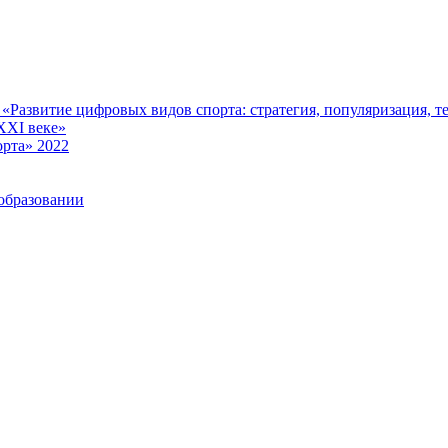
Развитие цифровых видов спорта: стратегия, популяризация, те
XXI веке»
рта» 2022
образовании