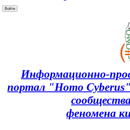
Информационно-про
портал "Homo Cyberus
сообщества
феномена
к