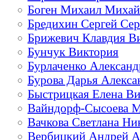
Боген Михаил Михай
Бредихин Сергей Сер
Брижевич Клавдия В
Бунчук Виктория
Бурлаченко Александ
Бурова Дарья Алекса
Быстрицкая Елена Ви
Вайндорф-Сысоева 
Вачкова Светлана Ни
Вербицкий Андрей А