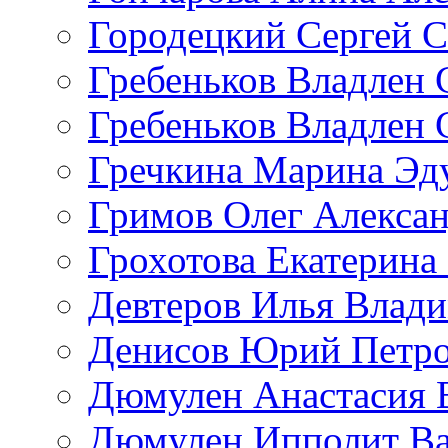
Городецкий Сергей С
Гребеньков Владлен 
Гребеньков Владлен 
Гречкина Марина Эд
Гримов Олег Алекса
Грохотова Екатерина
Девтеров Илья Влад
Денисов Юрий Петр
Дюмулен Анастасия 
Дюмулен Ипполит Ва