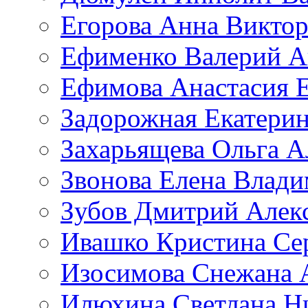
Егорова Анна Викто
Ефименко Валерий А
Ефимова Анастасия Е
Задорожная Екатерин
Захарьящева Ольга А
Звонова Елена Влад
Зубов Дмитрий Алек
Ивашко Кристина Се
Изосимова Снежана 
Илюхина Светлана Н