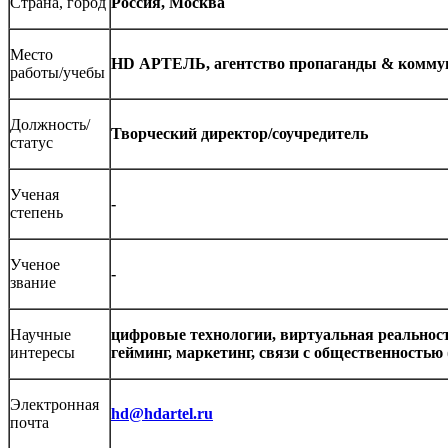
Страна, город
Россия, Москва
Место
HD
АРТЕЛЬ, агентство пропаганды & комму
работы/учебы
Должность/
Творческий директор/соучредитель
статус
Ученая
-
степень
Ученое
-
звание
Научные
цифровые технологии, виртуальная реальност
интересы
гейминг, маркетинг, связи с общественностью 
Электронная
hd@hdartel.ru
почта