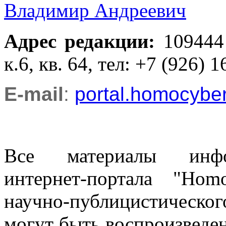
Владимир Андреевич
Адрес редакции
:
109444
к.6, кв. 64, тел: +7 (926) 1
E-mail
:
portal.homocyb
Все материалы информ
интернет-портала "Ho
научно-публицистическ
могут быть воспроизведе