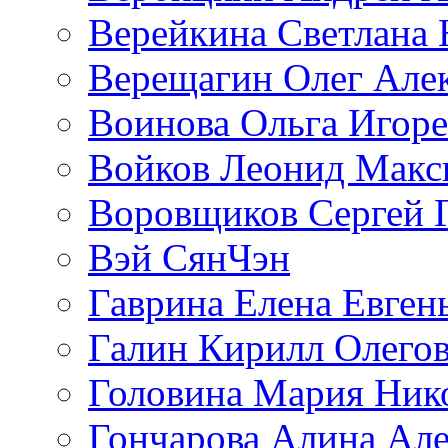
Верейкина Светлана 
Верещагин Олег Але
Воинова Ольга Игоре
Войков Леонид Макс
Воровщиков Сергей 
Вэй СянЧэн
Гаврина Елена Евген
Галин Кирилл Олего
Головина Мария Ник
Гончарова Алина Але