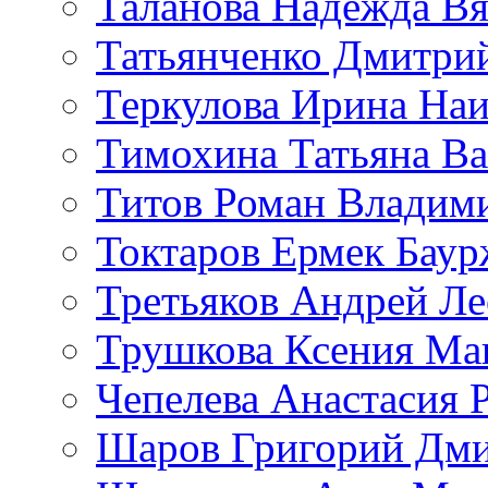
Таланова Надежда Вя
Татьянченко Дмитри
Теркулова Ирина Наи
Тимохина Татьяна Ва
Титов Роман Владим
Токтаров Ермек Бау
Третьяков Андрей Л
Трушкова Ксения Ма
Чепелева Анастасия 
Шаров Григорий Дми