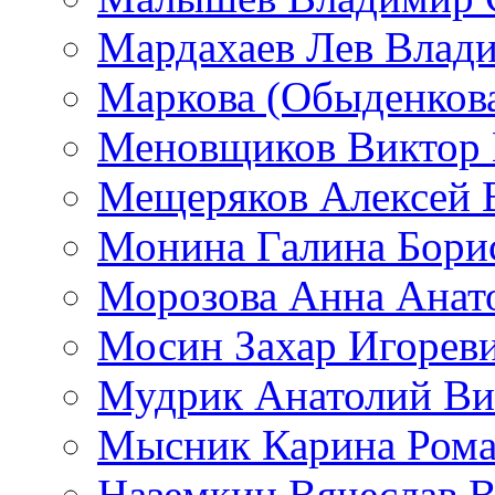
Мардахаев Лев Влад
Маркова (Обыденков
Меновщиков Виктор
Мещеряков Алексей 
Монина Галина Бори
Морозова Анна Анат
Мосин Захар Игорев
Мудрик Анатолий Ви
Мысник Карина Рома
Наземкин Вячеслав 