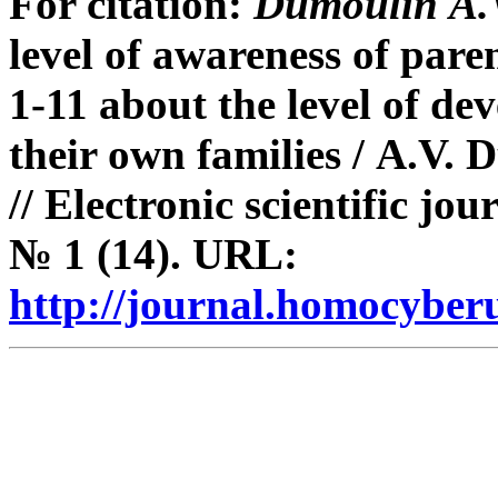
For citation:
Dumoulin A.V
level of awareness of pare
1-11 about the level of de
their own families / A.V. 
//
Electronic scientific jou
№ 1 (14). URL:
http://journal.homocybe