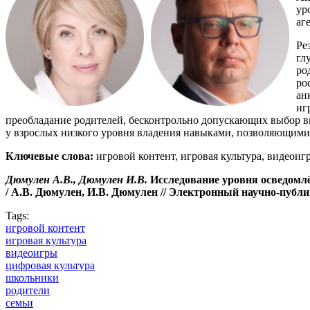
ур
аг
Ре
гл
ро
ро
ан
иг
преобладание родителей, бесконтрольно допускающих выбор в
у взрослых низкого уровня владения навыками, позволяющими 
Ключевые слова:
игровой контент, игровая культура, видеоиг
Дюмулен А.В., Дюмулен И.В.
Исследование уровня осведомлё
/ А.В. Дюмулен, И.В. Дюмулен // Электронный научно-публ
Tags:
игровой контент
игровая культура
видеоигры
цифровая культура
школьники
родители
семьи