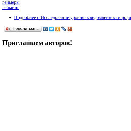
геймеры
гейминг
Подробнее
о Исследование уровня осведомлённости родит
Поделиться…
Приглашаем авторов!