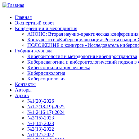
Главная
Экспертный совет
Конференции и мероприятия
АНОНС: Вторая научно-практическая конференция «
Конкурс эссе «Киберсоциализация: Россия и мир в 
ПОЛОЖЕНИЕ о конкурсе «Исследователь киберспо
Рубрики журнала
Киберонтология и методология киберпространства
Киберпедагогика и киберонтологический подход в 
Киберсоциализация человека
Киберпсихология
Киберсоциология
Контакты
Авторы
Архив
№1(20)-2026
№1-2(18-19)-2025
№1-2(16-17)-2024
№2(15)-2023
№1(14)-2023
№2(13)-2022
№1(12)-2022