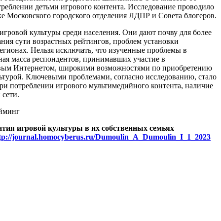
отреблении детьми игрового контента. Исследование проводило
 Московского городского отделения ЛДПР и Совета блогеров.
игровой культуры среди населения. Они дают почву для более
ния сути возрастных рейтингов, проблем установки
регионах. Нельзя исключать, что изученные проблемы в
вная масса респондентов, принимавших участие в
чивым Интернетом, широкими возможностями по приобретению
льтурой. Ключевыми проблемами, согласно исследованию, стало
ри потреблении игрового мультимедийного контента, наличие
 сети.
ейминг
ития игровой культуры в их собственных семьях
tp://journal.homocyberus.ru/Dumoulin_A_Dumoulin_I_1_2023