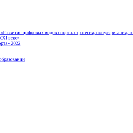
Развитие цифровых видов спорта: стратегия, популяризация, те
XXI веке»
рта» 2022
образовании