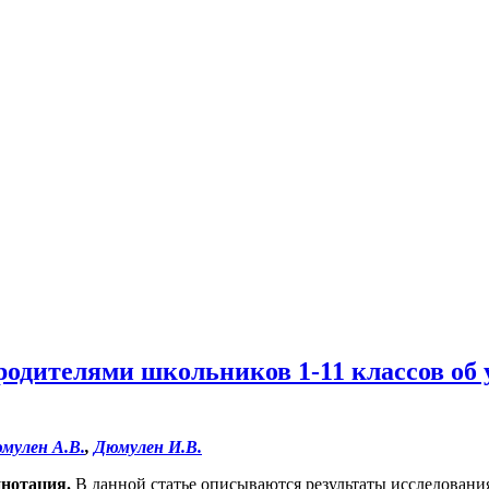
родителями школьников 1-11 классов об 
мулен А.В.
,
Дюмулен И.В.
нотация.
В данной статье описываются результаты исследовани