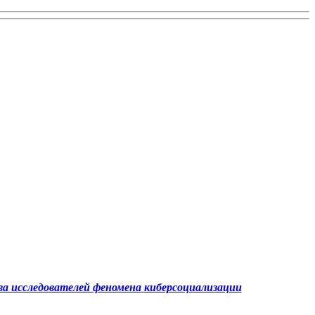
а исследователей феномена
киберсоциализации