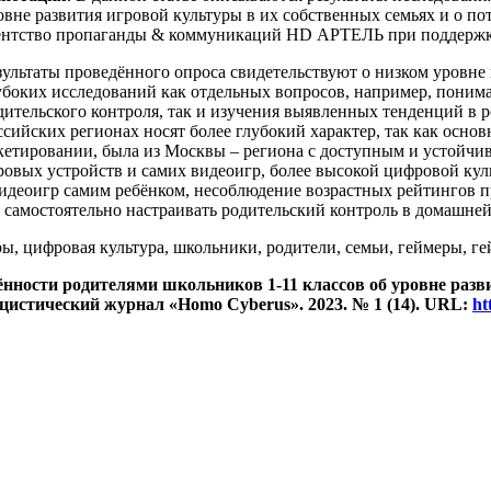
овне развития игровой культуры в их собственных семьях и о п
ентство пропаганды & коммуникаций HD АРТЕЛЬ при поддержке
зультаты проведённого опроса свидетельствуют о низком уровне 
убоких исследований как отдельных вопросов, например, понима
дительского контроля, так и изучения выявленных тенденций в 
ссийских регионах носят более глубокий характер, так как осно
кетировании, была из Москвы – региона с доступным и устой
ровых устройств и самих видеоигр, более высокой цифровой ку
идеоигр самим ребёнком, несоблюдение возрастных рейтингов п
самостоятельно настраивать родительский контроль в домашней
ры, цифровая культура, школьники, родители, семьи, геймеры, г
нности родителями школьников 1-11 классов об уровне разв
ицистический журнал «Homo Cyberus». 2023. №
1
(14).
URL:
ht