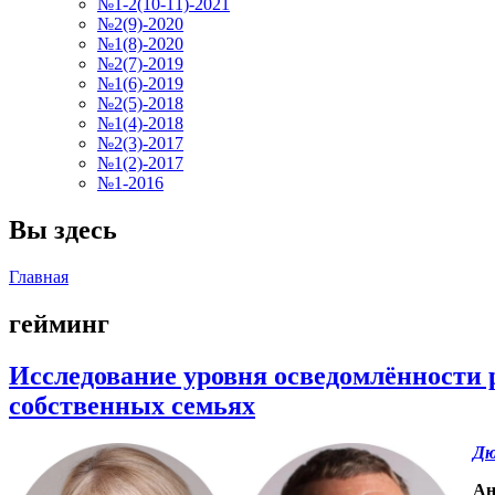
№1-2(10-11)-2021
№2(9)-2020
№1(8)-2020
№2(7)-2019
№1(6)-2019
№2(5)-2018
№1(4)-2018
№2(3)-2017
№1(2)-2017
№1-2016
Вы здесь
Главная
гейминг
Исследование уровня осведомлённости 
собственных семьях
Дю
Ан