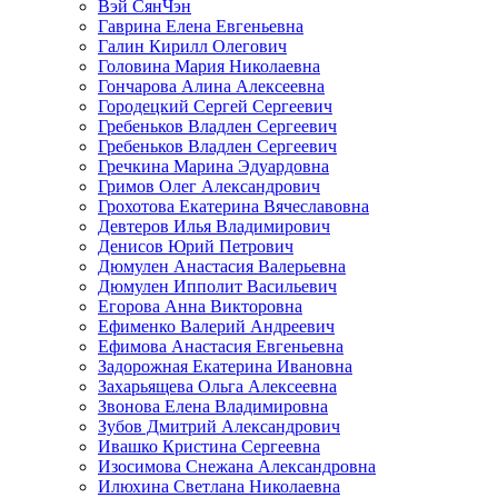
Вэй СянЧэн
Гаврина Елена Евгеньевна
Галин Кирилл Олегович
Головина Мария Николаевна
Гончарова Алина Алексеевна
Городецкий Сергей Сергеевич
Гребеньков Владлен Сергеевич
Гребеньков Владлен Сергеевич
Гречкина Марина Эдуардовна
Гримов Олег Александрович
Грохотова Екатерина Вячеславовна
Девтеров Илья Владимирович
Денисов Юрий Петрович
Дюмулен Анастасия Валерьевна
Дюмулен Ипполит Васильевич
Егорова Анна Викторовна
Ефименко Валерий Андреевич
Ефимова Анастасия Евгеньевна
Задорожная Екатерина Ивановна
Захарьящева Ольга Алексеевна
Звонова Елена Владимировна
Зубов Дмитрий Александрович
Ивашко Кристина Сергеевна
Изосимова Снежана Александровна
Илюхина Светлана Николаевна