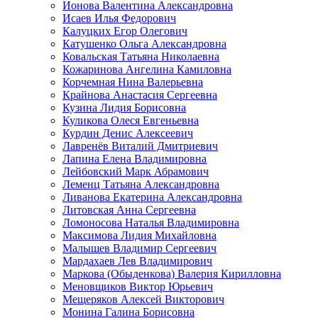
Ионова Валентина Александровна
Исаев Илья Федорович
Калуцких Егор Олегович
Катушенко Ольга Александровна
Ковальская Татьяна Николаевна
Кожаринова Ангелина Камиловна
Корчемная Нина Валерьевна
Крайнова Анастасия Сергеевна
Кузина Лидия Борисовна
Куликова Олеся Евгеньевна
Курдин Денис Алексеевич
Лавренёв Виталий Дмитриевич
Лапина Елена Владимировна
Лейбовский Марк Абрамович
Леменц Татьяна Александровна
Ливанова Екатерина Александровна
Литовская Анна Сергеевна
Ломоносова Наталья Владимировна
Максимова Лидия Михайловна
Малышев Владимир Сергеевич
Мардахаев Лев Владимирович
Маркова (Обыденкова) Валерия Кирилловна
Меновщиков Виктор Юрьевич
Мещеряков Алексей Викторович
Монина Галина Борисовна