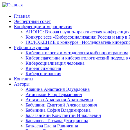
Главная
Экспертный совет
Конференции и мероприятия
АНОНС: Вторая научно-практическая конференция «
Конкурс эссе «Киберсоциализация: Россия и мир в 
ПОЛОЖЕНИЕ о конкурсе «Исследователь киберспо
Рубрики журнала
Киберонтология и методология киберпространства
Киберпедагогика и киберонтологический подход в 
Киберсоциализация человека
Киберпсихология
Киберсоциология
Контакты
Авторы
Абакина Анастасия Эдуардовна
Анисимов Егор Германович
Астахова Анастасия Анатольевна
Бабушкин Дмитрий Александрович
Бабынина София Владимировна
Балаганский Константин Николаевич
Барышева Татьяна Дмитриевна
Баткаева Елена Равилевна