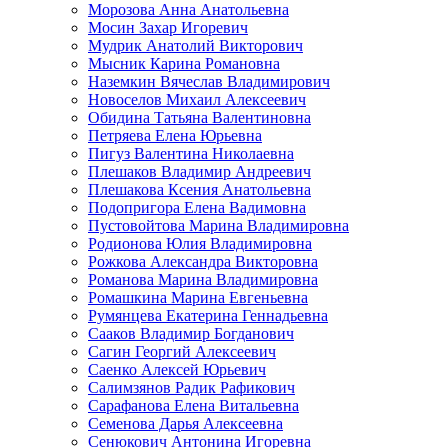
Морозова Анна Анатольевна
Мосин Захар Игоревич
Мудрик Анатолий Викторович
Мысник Карина Романовна
Наземкин Вячеслав Владимирович
Новоселов Михаил Алексеевич
Обидина Татьяна Валентиновна
Петряева Елена Юрьевна
Пигуз Валентина Николаевна
Плешаков Владимир Андреевич
Плешакова Ксения Анатольевна
Подопригора Елена Вадимовна
Пустовойтова Марина Владимировна
Родионова Юлия Владимировна
Рожкова Александра Викторовна
Романова Марина Владимировна
Ромашкина Марина Евгеньевна
Румянцева Екатерина Геннадьевна
Сааков Владимир Богданович
Сагин Георгий Алексеевич
Саенко Алексей Юрьевич
Салимзянов Радик Рафикович
Сарафанова Елена Витальевна
Семенова Дарья Алексеевна
Сенюкович Антонина Игоревна