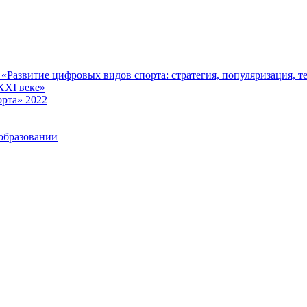
Развитие цифровых видов спорта: стратегия, популяризация, те
XXI веке»
рта» 2022
образовании