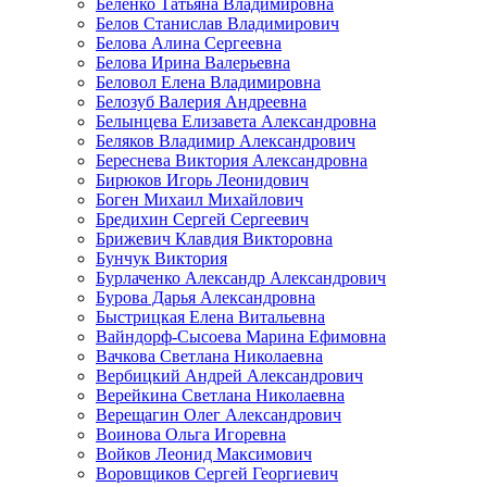
Беленко Татьяна Владимировна
Белов Станислав Владимирович
Белова Алина Сергеевна
Белова Ирина Валерьевна
Беловол Елена Владимировна
Белозуб Валерия Андреевна
Белынцева Елизавета Александровна
Беляков Владимир Александрович
Береснева Виктория Александровна
Бирюков Игорь Леонидович
Боген Михаил Михайлович
Бредихин Сергей Сергеевич
Брижевич Клавдия Викторовна
Бунчук Виктория
Бурлаченко Александр Александрович
Бурова Дарья Александровна
Быстрицкая Елена Витальевна
Вайндорф-Сысоева Марина Ефимовна
Вачкова Светлана Николаевна
Вербицкий Андрей Александрович
Верейкина Светлана Николаевна
Верещагин Олег Александрович
Воинова Ольга Игоревна
Войков Леонид Максимович
Воровщиков Сергей Георгиевич