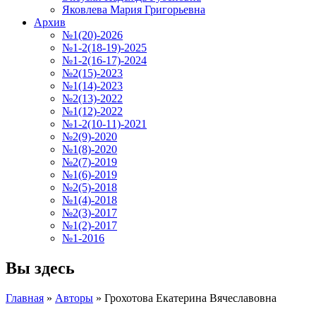
Яковлева Мария Григорьевна
Архив
№1(20)-2026
№1-2(18-19)-2025
№1-2(16-17)-2024
№2(15)-2023
№1(14)-2023
№2(13)-2022
№1(12)-2022
№1-2(10-11)-2021
№2(9)-2020
№1(8)-2020
№2(7)-2019
№1(6)-2019
№2(5)-2018
№1(4)-2018
№2(3)-2017
№1(2)-2017
№1-2016
Вы здесь
Главная
»
Авторы
»
Грохотова Екатерина Вячеславовна