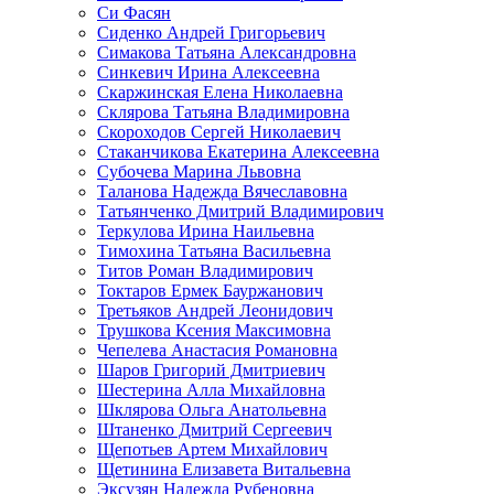
Си Фасян
Сиденко Андрей Григорьевич
Симакова Татьяна Александровна
Синкевич Ирина Алексеевна
Скаржинская Елена Николаевна
Склярова Татьяна Владимировна
Скороходов Сергей Николаевич
Стаканчикова Екатерина Алексеевна
Субочева Марина Львовна
Таланова Надежда Вячеславовна
Татьянченко Дмитрий Владимирович
Теркулова Ирина Наильевна
Тимохина Татьяна Васильевна
Титов Роман Владимирович
Токтаров Ермек Бауржанович
Третьяков Андрей Леонидович
Трушкова Ксения Максимовна
Чепелева Анастасия Романовна
Шаров Григорий Дмитриевич
Шестерина Алла Михайловна
Шклярова Ольга Анатольевна
Штаненко Дмитрий Сергеевич
Щепотьев Артем Михайлович
Щетинина Елизавета Витальевна
Эксузян Надежда Рубеновна