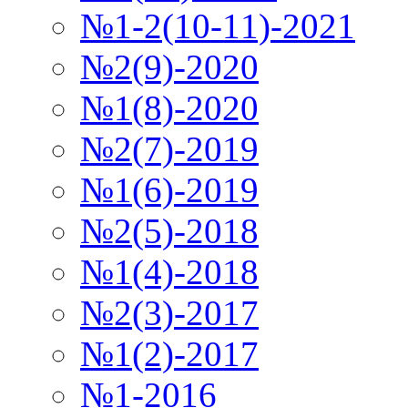
№1-2(10-11)-2021
№2(9)-2020
№1(8)-2020
№2(7)-2019
№1(6)-2019
№2(5)-2018
№1(4)-2018
№2(3)-2017
№1(2)-2017
№1-2016