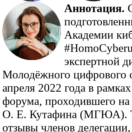
Аннотация
.
С
подготовленн
Академии ки
#HomoCyberus
экспертной д
Молодёжного цифрового о
апреля 2022 года в рамка
форума, проходившего на
О. Е. Кутафина (МГЮА). 
отзывы членов делегации,