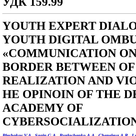
УДК 159.99
YOUTH EXPERT DIAL
YOUTH DIGITAL OMB
«COMMUNICATION ONL
BORDER BETWEEN OF 
REALIZATION AND VI
HE OPINOIN OF THE 
ACADEMY
OF
CYBERSOCIALIZATIO
Pleshakov V.A.
,
Sagin G.
A.
,
Burlachenko A.A.
,
Chepeleva A.R.
,
L