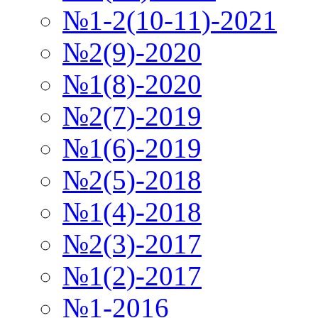
№1-2(10-11)-2021
№2(9)-2020
№1(8)-2020
№2(7)-2019
№1(6)-2019
№2(5)-2018
№1(4)-2018
№2(3)-2017
№1(2)-2017
№1-2016