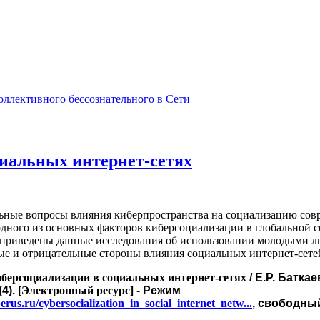
оллективного бессознательного в Сети
циальных интернет-сетях
льные вопросы влияния киберпространства на социализацию со
одного из основных факторов киберсоциализации в глобальной се
 приведены данные исследования об использовании молодыми л
е и отрицательные стороны влияния социальных интернет-сете
иберсоциализации в социальных интернет-сетях
/ Е.Р. Батк
(4).
[Электронный ресурс]
- Режим
erus.ru/cybersocialization_in_social_internet_netw...
, свободный.