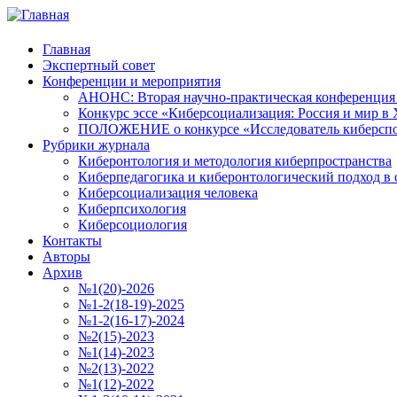
Главная
Экспертный совет
Конференции и мероприятия
АНОНС: Вторая научно-практическая конференция «
Конкурс эссе «Киберсоциализация: Россия и мир в 
ПОЛОЖЕНИЕ о конкурсе «Исследователь киберспо
Рубрики журнала
Киберонтология и методология киберпространства
Киберпедагогика и киберонтологический подход в 
Киберсоциализация человека
Киберпсихология
Киберсоциология
Контакты
Авторы
Архив
№1(20)-2026
№1-2(18-19)-2025
№1-2(16-17)-2024
№2(15)-2023
№1(14)-2023
№2(13)-2022
№1(12)-2022