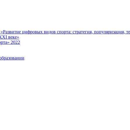
Развитие цифровых видов спорта: стратегия, популяризация, те
XXI веке»
рта» 2022
образовании