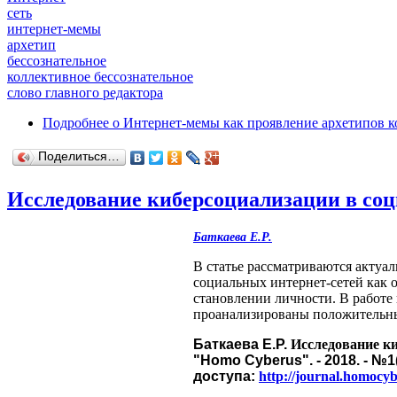
сеть
интернет-мемы
архетип
бессознательное
коллективное бессознательное
слово главного редактора
Подробнее
о Интернет-мемы как проявление архетипов к
Поделиться…
Исследование киберсоциализации в со
Баткаева Е.Р.
В статье рассматриваются актуа
социальных интернет-сетей как 
становлении личности. В работе
проанализированы положительны
Баткаева Е.Р.
Исследование к
"Homo Cyberus". - 2018. - №1
доступа:
http://journal.homocyb