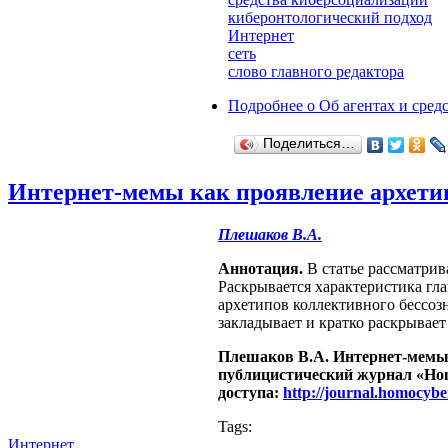
киберонтологический подход
Интернет
сеть
слово главного редактора
Подробнее
о Об агентах и сред
Поделиться…
Интернет-мемы как проявление архетип
Плешаков В.А.
Аннотация.
В статье рассматрив
Раскрывается характеристика гл
архетипов коллективного бессозн
закладывает и кратко раскрывае
Плешаков В.А. Интернет-мемы 
публицистический журнал «Homo
доступа:
http://journal.homocyb
Tags:
Интернет