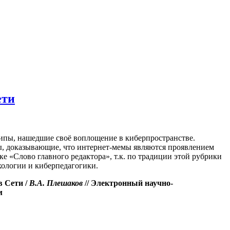
ети
ипы, нашедшие своё воплощение в киберпространстве.
ы, доказывающие, что интернет-мемы являются проявлением
ке «Слово главного редактора», т.к. по традиции этой рубрики
хологии и киберпедагогики.
в Сети
/
В.А. Плешаков
// Электронный научно-
м