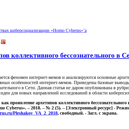
ствах киберсоциализации «Homo Cyberus»’а
ов коллективного бессознательного в С
ается феномен интернет-мемов и анализируются основные архет
авных особенностей интернет-мемов. Приведены базовые вывод
ательного в Сети. Данная статья не даром опубликована в рубри
т идеи для новых направлений исследований в области киберпси
как проявление архетипов коллективного бессознательного 
 Cyberus». – 2018. – № 2 (5). – [Электронный ресурс] - Режи
erus.ru/Pleshakov_VA_2_2018
, свободный. - Загл. с экрана.