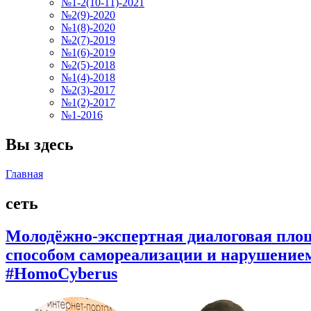
№1-2(10-11)-2021
№2(9)-2020
№1(8)-2020
№2(7)-2019
№1(6)-2019
№2(5)-2018
№1(4)-2018
№2(3)-2017
№1(2)-2017
№1-2016
Вы здесь
Главная
сеть
Молодёжно-экспертная диалоговая площ
способом самореализации и нарушением
#HomoCyberus