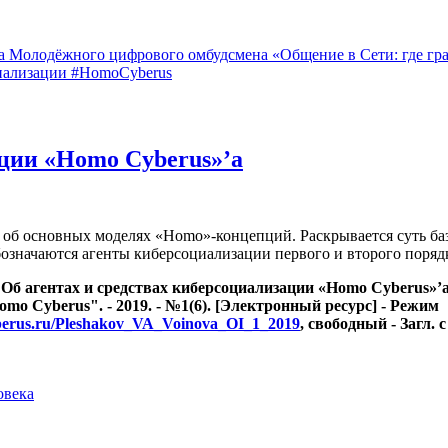
а Молодёжного цифрового омбудсмена «Общение в Сети: где гр
циализации #HomoCyberus
ации «Homo Cyberus»’а
я об основных моделях «Homo»-концепций. Раскрывается суть ба
означаются агенты киберсоциализации первого и второго поряд
Об агентах и средствах киберсоциализации «Homo Cyberus»’а
o Cyberus". - 2019. - №1(6). [Электронный ресурс] - Режим
yberus.ru/Pleshakov_VA_Voinova_OI_1_2019
, свободный - Загл. с
овека