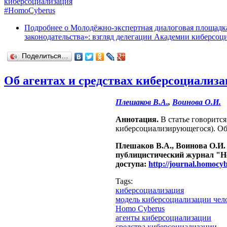
киберсоциализация
#HomoCyberus
Подробнее
о Молодёжно-экспертная диалоговая площадк
законодательства»: взгляд делегации Академии киберсо
Поделиться…
Об агентах и средствах киберсоциализ
Плешаков В.А.
,
Воинова О.И.
Аннотация.
В статье говоритс
киберсоциализирующегося). Об
Плешаков В.А., Воинова О.И. 
публицистический журнал "Hom
доступа:
http://journal.homoc
Tags:
киберсоциализация
модель киберсоциализации чел
Homo Cyberus
агенты киберсоциализации
средства киберсоциализации