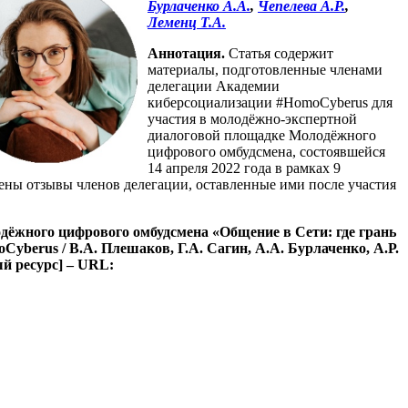
Бурлаченко А.А.
,
Чепелева А.Р.
,
Леменц Т.А.
Аннотация.
Статья содержит
материалы, подготовленные членами
делегации Академии
киберсоциализации #HomoCyberus для
участия в молодёжно-экспертной
диалоговой площадке Молодёжного
цифрового омбудсмена, состоявшейся
14 апреля 2022 года в рамках 9
ены отзывы членов делегации, оставленные ими после участия
ёжного цифрового омбудсмена «Общение в Сети: где грань
o
Cyberus
/ В.А. Плешаков, Г.А. Сагин, А.А. Бурлаченко, А.Р.
ый ресурс] – URL: