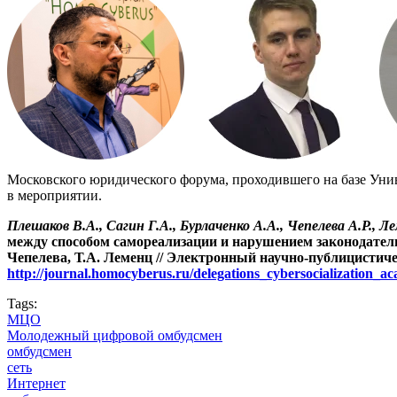
Московского юридического форума, проходившего на базе Уни
в мероприятии.
Плешаков В.А., Сагин Г.А., Бурлаченко А.А., Чепелева А.Р., Л
между способом самореализации и нарушением законодатель
Чепелева, Т.А. Леменц // Электронный научно-публицистиче
http://journal.homocyberus.ru/delegations_cybersocialization_
Tags:
МЦО
Молодежный цифровой омбудсмен
омбудсмен
сеть
Интернет