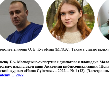
верситета имени О. Е. Кутафина (МГЮА). Также в статью включ
еменц Т.А.
Молодёжно-экспертная диалоговая площадка Молод
ства»: взгляд делегации Академии киберсоциализации #
H
om
ский журнал «Homo Cyberus». – 2022. – № 1 (12). [Электронн
academy_1_2022