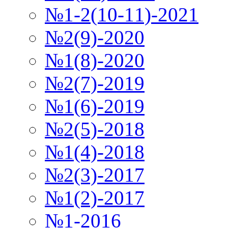
№1-2(10-11)-2021
№2(9)-2020
№1(8)-2020
№2(7)-2019
№1(6)-2019
№2(5)-2018
№1(4)-2018
№2(3)-2017
№1(2)-2017
№1-2016