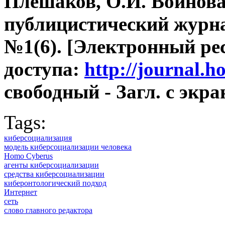
Плешаков, О.И. Воинова
публицистический журнал
№1(6). [Электронный рес
доступа:
http://journal
свободный - Загл. с экра
Tags:
киберсоциализация
модель киберсоциализации человека
Homo Cyberus
агенты киберсоциализации
средства киберсоциализации
киберонтологический подход
Интернет
сеть
слово главного редактора