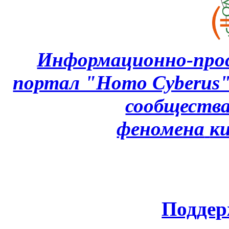
Информационно-про
портал "Homo Cyberus
сообщества
феномена
к
Поддер