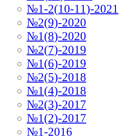
№1-2(10-11)-2021
№2(9)-2020
№1(8)-2020
№2(7)-2019
№1(6)-2019
№2(5)-2018
№1(4)-2018
№2(3)-2017
№1(2)-2017
№1-2016