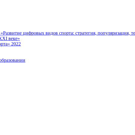
Развитие цифровых видов спорта: стратегия, популяризация, те
XXI веке»
рта» 2022
образовании