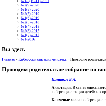
№1-2(10-11)-2021
№2(9)-2020
№1(8)-2020
№2(7)-2019
№1(6)-2019
№2(5)-2018
№1(4)-2018
№2(3)-2017
№1(2)-2017
№1-2016
Вы здесь
Главная
»
Киберсоциализация человека
»
Проводим родительск
Проводим родительское собрание по во
Плешаков В.А.
Аннотация.
В статье описываетс
киберсоциализации детей: как ор
Ключевые слова:
киберсоциализ