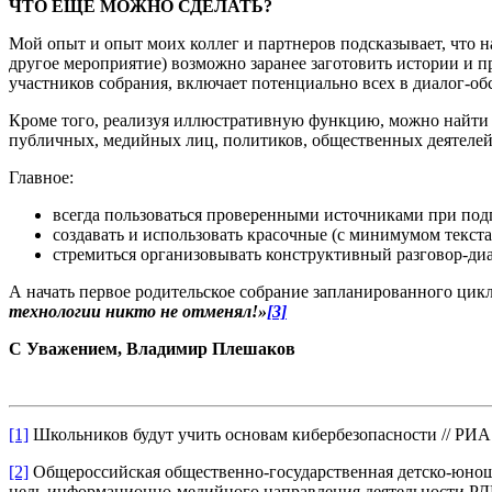
ЧТО ЕЩЕ МОЖНО СДЕЛАТЬ?
Мой опыт и опыт моих коллег и партнеров подсказывает, что 
другое мероприятие) возможно заранее заготовить истории и 
участников собрания, включает потенциально всех в диалог-об
Кроме того, реализуя иллюстративную функцию, можно найти п
публичных, медийных лиц, политиков, общественных деятелей
Главное:
всегда пользоваться проверенными источниками при под
создавать и использовать красочные (с минимумом текста
стремиться организовывать конструктивный разговор-диа
А начать первое родительское собрание запланированного ци
технологии никто не отменял!»
[3]
С Уважением, Владимир Плешаков
[1]
Школьников будут учить основам кибербезопасности // РИА 
[2]
Общероссийская общественно-государственная детско-юноше
цель информационно-медийного направления деятельности РДШ