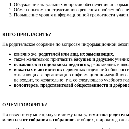
Обсуждение актуальных вопросов обеспечения информац
Обмен опытом конструктивного решения проблем обеспе
Повышение уровня информационной грамотности участн
КОГО ПРИГЛАСИТЬ?
На родительское собрание по вопросам информационной безопа
конечно же,
родителей или лиц, их заменяющих
,
также желательно пригласить
бабушек и дедушек
ученико
психологов и социальных педагогов
, работающих в шко
вожатых и активистов
первичных отделений общеросси
отвечающих за организацию информационно-медийного на
не входит, то желательно, т.к. со следующего учебного 
волонтеров, представителей общественности и добров
О ЧЕМ ГОВОРИТЬ?
По известному мне продуктивному опыту,
тематика родитель
меняться от собрания к собранию
: от общих, широких до ло