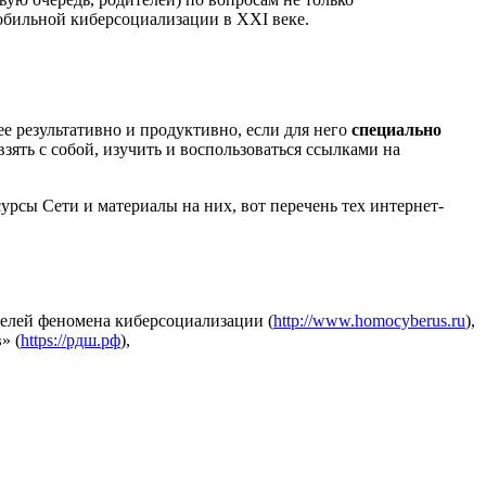
обильной киберсоциализации в XXI веке.
е результативно и продуктивно, если для него
специально
взять с собой, изучить и воспользоваться ссылками на
сы Сети и материалы на них, вот перечень тех интернет-
елей феномена киберсоциализации (
http://www.homocyberus.ru
),
» (
https://рдш.рф
),