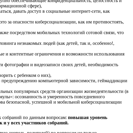
окупно обеспечивающие конфиденциальность, целостность и
ормационной сфере),
ться, давать доступ в социальные интернет-сети, как
о это за опасности киберсоциализации, как им противостоять,
акже посредством мобильных технологий сотовой связи, что
овинга незнакомых людей (как детей, так и, особенно!,
нные и контентные ограничения и возможности использования
и фотографии и видеозаписи своих детей, необходимость
орить с ребенком о них),
о предупреждению компьютерной зависимости, геймаддикции
альных популярных средств организации жизнедеятельности (в
рмулы»: осознанность и умеренность повседневного
ова безопасной, успешной и мобильной киберсоциализации
ких собраний по данным вопросам:
повышая уровень
 и у всех участников собраний.
вую очередь, родителей) по вопросам не только