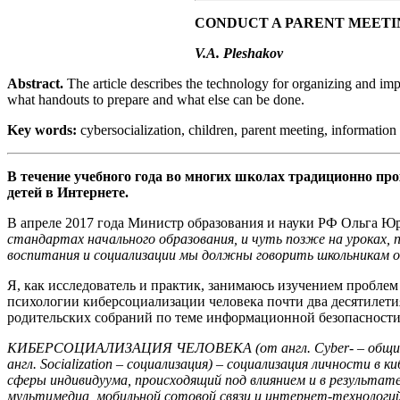
CONDUCT A PARENT MEETI
V.A. Pleshakov
Abstract.
The article describes the technology for organizing and imp
what handouts to prepare and what else can be done.
Key words:
cybersocialization, children, parent meeting, information s
В течение учебного года во многих школах традиционно пр
детей в Интернете.
В апреле 2017 года Министр образования и науки РФ Ольга Юр
стандартах начального образования, и чуть позже на уроках,
воспитания и социализации мы должны говорить школьникам о
Я, как исследователь и практик, занимаюсь изучением пробле
психологии киберсоциализации человека почти два десятилет
родительских собраний по теме информационной безопасности
КИБЕРСОЦИАЛИЗАЦИЯ ЧЕЛОВЕКА (от англ. Cyber- – общий универсал
англ. Socialization – социализация) – социализация личности
сферы индивидуума, происходящий под влиянием и в результат
мультимедиа, мобильной сотовой связи и интернет-технологий