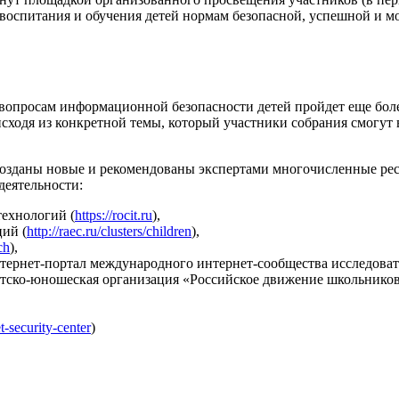
воспитания и обучения детей нормам безопасной, успешной и м
 вопросам информационной безопасности детей пройдет еще боле
исходя из конкретной темы, который участники собрания смогут 
зданы новые и рекомендованы экспертами многочисленные ресур
деятельности:
ехнологий (
https://rocit.ru
),
ий (
http://raec.ru/clusters/children
),
ch
),
ернет-портал международного интернет-сообщества исследоват
тско-юношеская организация «Российское движение школьников
t-security-center
)