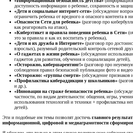
«Информационная безопасность детства»
(информационн
доступность информации о ребенке, сохранность и защи
«Дети и социальные интернет-сети»
(обсуждение вопросо
ограничить ребенка от вредного и опасного контента в ни
«Опасности Сети для ребенка»
(разговор про кибербулли
как реагировать на атаки),
«Киберэтикет и правила поведения ребенка в Сети»
(о
это за правила и как их воспитать у ребенка),
«Дети и их дружба в Интернете»
(разговор про достоинс
взрослых), разумный родительский контроль сетевой дру
«О гаджетах в жизни ребенка»
(обсуждение использовани
гаджетов для развития, обучения и социализации детей),
«Осторожно, кибершарентинг!»
(разговор про неуемную
соблюдения правил безопасной публикации фото и видео 
«Осторожно: «группы смерти»
(обсуждение признаков и
«Профилактика кибераддикции у школьников»
(разго
и др.),
«Инновации на страже безопасности ребенка»
(обсужде
частности, по видам деятельности: общения, игры, учен
использования технологий и техники + профилактика не
детей).
Эти и подобные им темы позволят достичь
главного результат
информационной, цифровой и медиаграмотности сформировать
Я убежден, что только в этом случае родительские собрания с