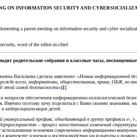
NG ON INFORMATION SECURITY AND CYBERSOCIALIZA
lementing a parent meeting on information security and cyber socializat
ecurity, word of the editor-in-chief.
оходят родительские собрания и классные часы, посвященны
ьевна Васильева сделала заявление:
«Навык информационной без
 прежде всего, информатики, обществознания, права, ОБЖ, во в
б этой самой безопасности»
[1]
.
м и вопросов обеспечения информационно-психологической безо
ия. Именно поэтому хочу поделиться с Вами своими знаниями, 
 и киберсоциализации детей.
ьный префикс, объединяющий в группу префиксы e-, i-, net-, info
 в киберпространстве – процесс качественных изменений структ
е использования человеком современных информационно-коммуни
 в контексте усвоения и воспроизводства им культуры в рамка