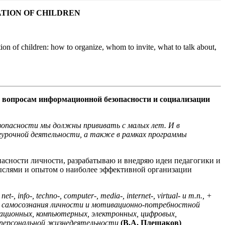
TION OF CHILDREN
ion of children: how to organize, whom to invite, what to talk about,
е вопросам информационной безопасности и социализации
опасности мы должны прививать с малых лет. И в
неурочной деятельности, а также в рамках программы
пасности личности, разрабатываю и внедряю идеи педагогики и
мыслями и опытом о наиболее эффективной организации
-, techno-, computer-, media-, internet-, virtual- и т.п., +
уры самосознания личности и мотивационно-потребностной
кационных, компьютерных, электронных, цифровых,
х персональной жизнедеятельности
(В.А. Плешаков)