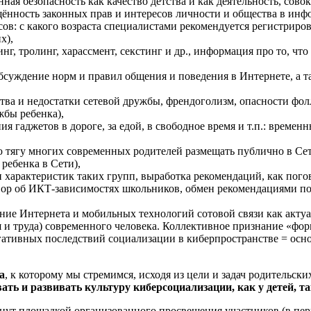
ая безопасность как качество детства и как деятельность, сов
щённость законных прав и интересов личности и общества в инф
в: с какого возраста специалистами рекомендуется регистрирова
х),
нг, тролинг, харассмент, секстинг и др., информация про то, чт
бсуждение норм и правил общения и поведения в Интернете, а т
тва и недостатки сетевой дружбы, френдоголизм, опасности фолл
жбы ребенка),
я гаджетов в дороге, за едой, в свободное время и т.п.: време
 тягу многих современных родителей размещать публично в Сет
ребенка в Сети),
 характеристик таких групп, выработка рекомендаций, как погов
вор об ИКТ-зависимостях школьников, обмен рекомендациями п
ние Интернета и мобильных технологий сотовой связи как акту
ия и труда) современного человека. Коллективное признание «фо
гативных последствий социализации в киберпространстве = осн
а
, к которому мы стремимся, исходя из цели и задач родительс
 и развивать культуру киберсоциализации, как у детей, так
танут площадкой организованного просвещения участников (в пер