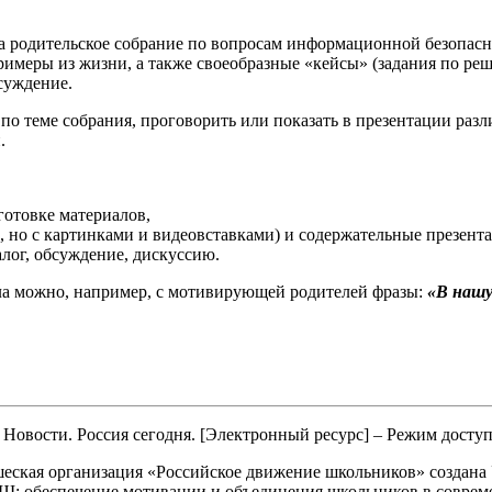
на родительское собрание по вопросам информационной безопасн
примеры из жизни, а также своеобразные «кейсы» (задания по р
суждение.
о теме собрания, проговорить или показать в презентации разл
.
готовке материалов,
, но с картинками и видеовставками) и содержательные презент
лог, обсуждение, дискуссию.
кла можно, например, с мотивирующей родителей фразы:
«В нашу
Новости. Россия сегодня. [Электронный ресурс] – Режим досту
ская организация «Российское движение школьников» создана У
: обеспечение мотивации и объединения школьников в совреме