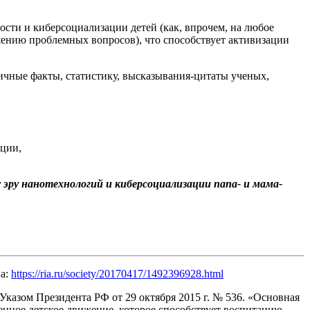
ости и киберсоциализации детей (как, впрочем, на любое
ешению проблемных вопросов), что способствует активизации
ичные факты, статистику, высказывания-цитаты ученых,
ации,
 эру нанотехнологий и киберсоциализации папа- и мама-
па:
https://ria.ru/society/20170417/1492396928.html
казом Президента РФ от 29 октября 2015 г. № 536. «Основная
нное детское движение, которое способствует воспитанию