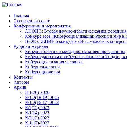
Главная
Экспертный совет
Конференции и мероприятия
АНОНС: Вторая научно-практическая конференция «
Конкурс эссе «Киберсоциализация: Россия и мир в 
ПОЛОЖЕНИЕ о конкурсе «Исследователь киберспо
Рубрики журнала
Киберонтология и методология киберпространства
Киберпедагогика и киберонтологический подход в 
Киберсоциализация человека
Киберпсихология
Киберсоциология
Контакты
Авторы
Архив
№1(20)-2026
№1-2(18-19)-2025
№1-2(16-17)-2024
№2(15)-2023
№1(14)-2023
№2(13)-2022
№1(12)-2022