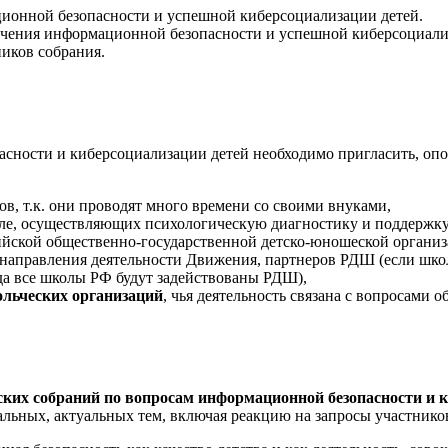
ионной безопасности и успешной киберсоциализации детей.
чения информационной безопасности и успешной киберсоциали
иков собрания.
сности и киберсоциализации детей необходимо пригласить, опов
в, т.к. они проводят много времени со своими внуками,
ле, осуществляющих психологическую диагностику и поддержку
йской общественно-государственной детско-юношеской органи
правления деятельности Движения, партнеров РДШ (если школа 
года все школы РФ будут задействованы РДШ),
ольческих организаций
, чья деятельность связана с вопросами
ских собраний по вопросам информационной безопасности и к
кальных, актуальных тем, включая реакцию на запросы участник