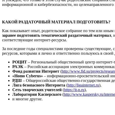
информационной и кибербезопасности, но целенаправленного 
КАКОЙ РАЗДАТОЧНЫЙ МАТЕРИАЛ ПОДГОТОВИТЬ?
Как показывает опыт, родительское собрание по тем или иным
заранее подготовить тематический раздаточный материал
, 
соответствующие интернет-ресурсы.
За последние годы специалистами проверены существующие, со
ресурсов, которыми я лично и ответственно пользуюсь в своей 
РОЦИТ
– Региональный общественный центр интернет-т
РАЭК
– Российская ассоциация электронных коммуникац
Фонд развития Интернет
(
http://www.fid.su/projects/resear
«
Homo
Cyberus
»
– информационно-просветительский инт
РДШ
– Общероссийская общественно-государственная де
Лига безопасного Интернета
(
http://ligainternet.ru
),
Сеть творческих учителей
(
https://it-n.ru
),
Лаборатория Касперского
(
http://www.kaspersky.ru/interne
и многие другие.