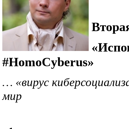
Втора
«Испо
#HomoCyberus»
… «вирус киберсоциализа
мир