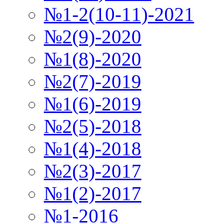
№1-2(10-11)-2021
№2(9)-2020
№1(8)-2020
№2(7)-2019
№1(6)-2019
№2(5)-2018
№1(4)-2018
№2(3)-2017
№1(2)-2017
№1-2016