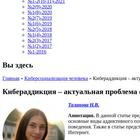
№1-2(10-11)-2021
№2(9)-2020
№1(8)-2020
№2(7)-2019
№1(6)-2019
№2(5)-2018
№1(4)-2018
№2(3)-2017
№1(2)-2017
№1-2016
Вы здесь
Главная
»
Киберсоциализация человека
»
Кибераддикция – акт
Кибераддикция – актуальная проблема
Таланова Н.В.
Аннотация.
В данной статье пр
основные виды аддиктивного по
поведения. Также в статье пред
Интернет.