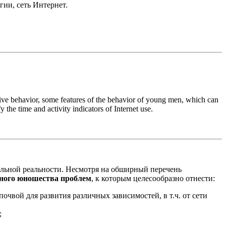
ии, сеть Интернет.
ctive behavior, some features of the behavior of young men, which can
y the time and activity indicators of Internet use.
льной реальности. Несмотря на обширный перечень
нного юношества проблем
, к которым целесообразно отнести:
чвой для развития различных зависимостей, в т.ч. от сети
;