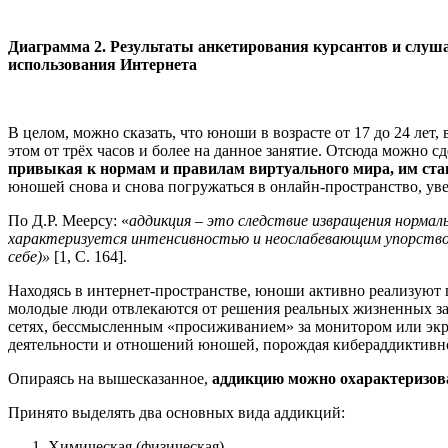
Диаграмма 2.
Результаты анкетирования курсантов и слуша
использования Интернета
В целом, можно сказать, что юноши в возрасте от 17 до 24 лет
этом от трёх часов и более на данное занятие. Отсюда можно с
привыкая к нормам и правилам виртуального мира, им стан
юношей снова и снова погружаться в онлайн-пространство, ув
По Д.Р. Меерсу: «
аддикция – это следствие извращения нормал
характеризуется интенсивностью и неослабевающим упорство
себе)»
[1, С. 164].
Находясь в интернет-пространстве, юноши активно реализуют п
молодые люди отвлекаются от решения реальных жизненных за
сетях, бессмысленным «просиживанием» за монитором или экр
деятельности и отношений юношей, порождая кибераддиктивное
Опираясь на вышесказанное,
аддикцию можно охарактеризова
Принято выделять два основных вида аддикций:
Химическая (физическая).