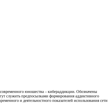
м современного юношества – кибераддикции. Обозначены
огут служить предпосылками формирования аддиктивного
временного и деятельностного показателей использования сети