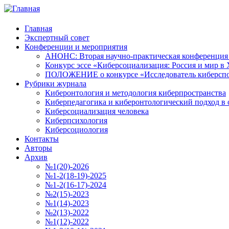
Главная
Экспертный совет
Конференции и мероприятия
АНОНС: Вторая научно-практическая конференция «
Конкурс эссе «Киберсоциализация: Россия и мир в 
ПОЛОЖЕНИЕ о конкурсе «Исследователь киберспо
Рубрики журнала
Киберонтология и методология киберпространства
Киберпедагогика и киберонтологический подход в 
Киберсоциализация человека
Киберпсихология
Киберсоциология
Контакты
Авторы
Архив
№1(20)-2026
№1-2(18-19)-2025
№1-2(16-17)-2024
№2(15)-2023
№1(14)-2023
№2(13)-2022
№1(12)-2022