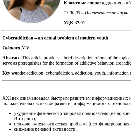
Ключевые слова:
аддикция, киб
13.00.00 – Педагогические науки
УДК 37.01
Cyberaddiction – an actual problem of modern youth
Talanova N.V.
Abstract.
This article provides a brief description of one of the top
serve as prerequisites for the formation of addictive behavior, are indic
Key words:
addiction, cyberaddiction, addiction, youth, information t
XXI век ознаменовался быстрым развитием информационных и
положительных аспектов развития информационных технологий
ухудшение физического здоровья пользователя (не до кон
Интернет);
психолого-педагогическая проблема (неотфильтрованная 
снижение речевой активности;