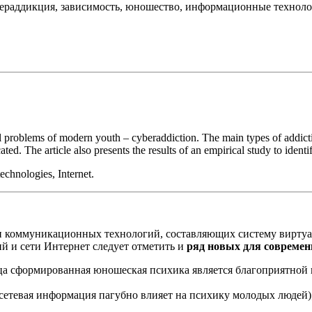
ераддикция, зависимость, юношество, информационные технолог
ical problems of modern youth – cyberaddiction. The main types of addi
ated. The article also presents the results of an empirical study to identif
echnologies, Internet.
 коммуникационных технологий, составляющих систему виртуа
 и сети Интернет следует отметить и
ряд новых для совреме
ца сформированная юношеская психика является благоприятной по
сетевая информация пагубно влияет на психику молодых людей)