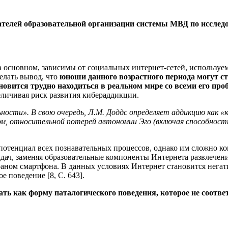
телей образовательной организации системы МВД по исслед
, в основном, зависимы от социальных интернет-сетей, использу
делать вывод, что
юноши данного возрастного периода могут ст
овится трудно находиться в реальном мире со всеми его пр
еличивая риск развития кибераддикции.
ьности». В свою очередь, Л.М. Доддс определяет аддикцию как 
м, относительной потерей автономии Эго (включая способност
отенциал всех познавательных процессов, однако им сложно конт
дач, заменяя образовательные компоненты Интернета развлечен
аном смартфона. В данных условиях Интернет становится негат
 поведение [8, С. 643].
ть как форму паталогического поведения, которое не соотв