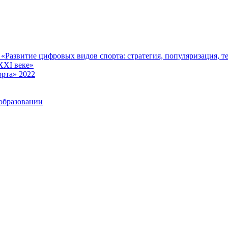
Развитие цифровых видов спорта: стратегия, популяризация, те
XXI веке»
рта» 2022
образовании