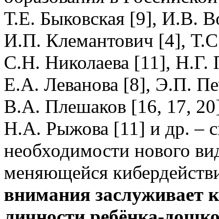
Т.Е. Быковская [9], И.В. В
И.П. Клемантович [4], Т.С
С.Н. Николаева [11], Н.Г. 
Е.А. Леванова [8], Э.П. Пе
В.А. Плешаков [16, 17, 20
Н.А. Рыжова [11] и др. – 
необходимости нового вид
меняющейся кибердейств
внимания заслуживает 
личности ребёнка-дошк