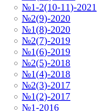
№1-2(10-11)-2021
№2(9)-2020
№1(8)-2020
№2(7)-2019
№1(6)-2019
№2(5)-2018
№1(4)-2018
№2(3)-2017
№1(2)-2017
№1-2016