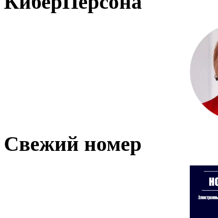
КиберПерсона
Свежий номер