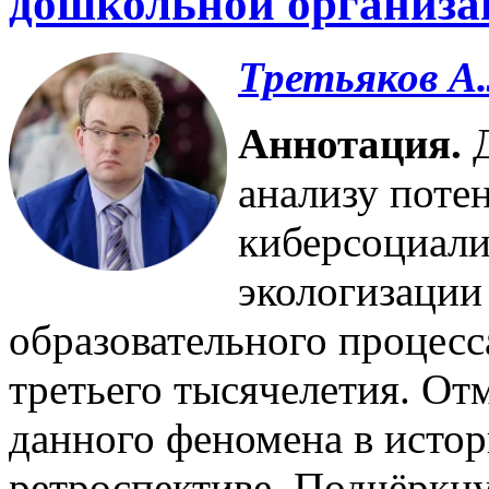
дошкольной организа
Третьяков А.
Аннотация.
анализу поте
киберсоциали
экологизации
образовательного процес
третьего тысячелетия. О
данного феномена в истор
ретроспективе. Подчёркну