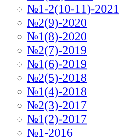
№1-2(10-11)-2021
№2(9)-2020
№1(8)-2020
№2(7)-2019
№1(6)-2019
№2(5)-2018
№1(4)-2018
№2(3)-2017
№1(2)-2017
№1-2016