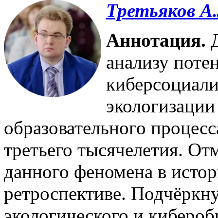
Третьяков А.
Аннотация.
анализу поте
киберсоциали
экологизации
образовательного процес
третьего тысячелетия. О
данного феномена в истор
ретроспективе. Подчёркну
экологического и кибероб