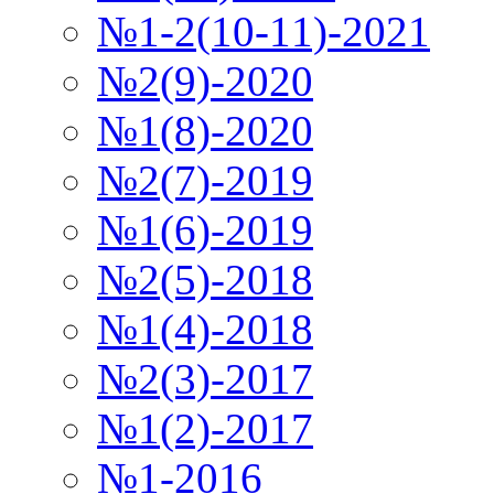
№1-2(10-11)-2021
№2(9)-2020
№1(8)-2020
№2(7)-2019
№1(6)-2019
№2(5)-2018
№1(4)-2018
№2(3)-2017
№1(2)-2017
№1-2016