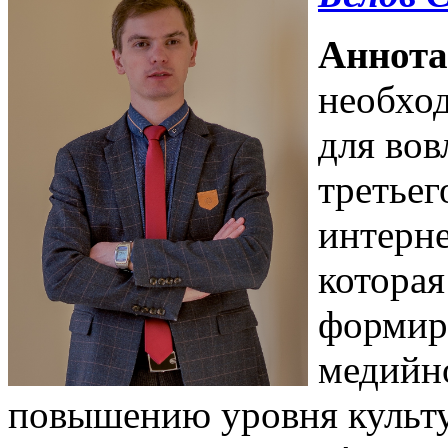
Аннота
необхо
для вов
третьег
интерне
которая
формир
медийно
повышению уровня культ