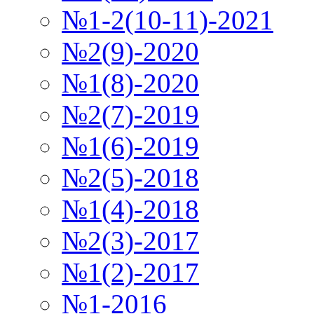
№1-2(10-11)-2021
№2(9)-2020
№1(8)-2020
№2(7)-2019
№1(6)-2019
№2(5)-2018
№1(4)-2018
№2(3)-2017
№1(2)-2017
№1-2016