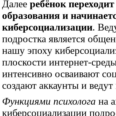
Далее
ребёнок переходит
образования и начинает
киберсоциализации
. Ве
подростка является общени
нашу эпоху киберсоциализ
плоскости интернет-среды
интенсивно осваивают соц
создают аккаунты и ведут 
Функциями психолога
на а
киберсоциализации подро