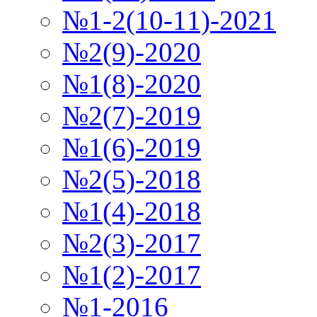
№1-2(10-11)-2021
№2(9)-2020
№1(8)-2020
№2(7)-2019
№1(6)-2019
№2(5)-2018
№1(4)-2018
№2(3)-2017
№1(2)-2017
№1-2016