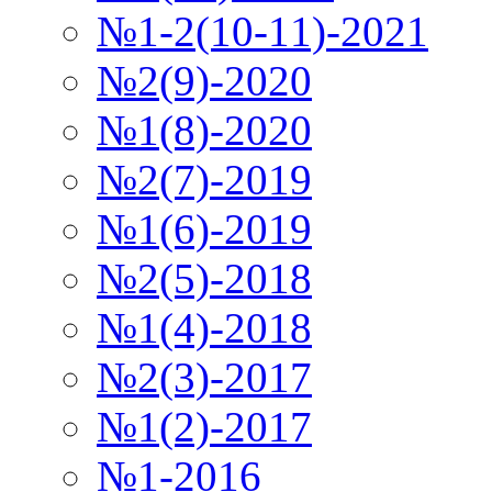
№1-2(10-11)-2021
№2(9)-2020
№1(8)-2020
№2(7)-2019
№1(6)-2019
№2(5)-2018
№1(4)-2018
№2(3)-2017
№1(2)-2017
№1-2016