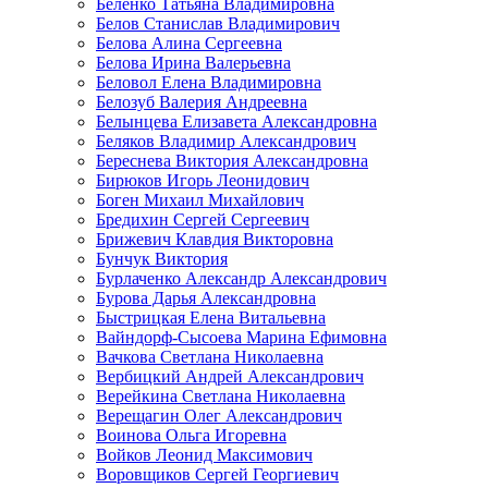
Беленко Татьяна Владимировна
Белов Станислав Владимирович
Белова Алина Сергеевна
Белова Ирина Валерьевна
Беловол Елена Владимировна
Белозуб Валерия Андреевна
Белынцева Елизавета Александровна
Беляков Владимир Александрович
Береснева Виктория Александровна
Бирюков Игорь Леонидович
Боген Михаил Михайлович
Бредихин Сергей Сергеевич
Брижевич Клавдия Викторовна
Бунчук Виктория
Бурлаченко Александр Александрович
Бурова Дарья Александровна
Быстрицкая Елена Витальевна
Вайндорф-Сысоева Марина Ефимовна
Вачкова Светлана Николаевна
Вербицкий Андрей Александрович
Верейкина Светлана Николаевна
Верещагин Олег Александрович
Воинова Ольга Игоревна
Войков Леонид Максимович
Воровщиков Сергей Георгиевич