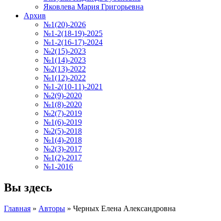
Яковлева Мария Григорьевна
Архив
№1(20)-2026
№1-2(18-19)-2025
№1-2(16-17)-2024
№2(15)-2023
№1(14)-2023
№2(13)-2022
№1(12)-2022
№1-2(10-11)-2021
№2(9)-2020
№1(8)-2020
№2(7)-2019
№1(6)-2019
№2(5)-2018
№1(4)-2018
№2(3)-2017
№1(2)-2017
№1-2016
Вы здесь
Главная
»
Авторы
»
Черных Елена Александровна