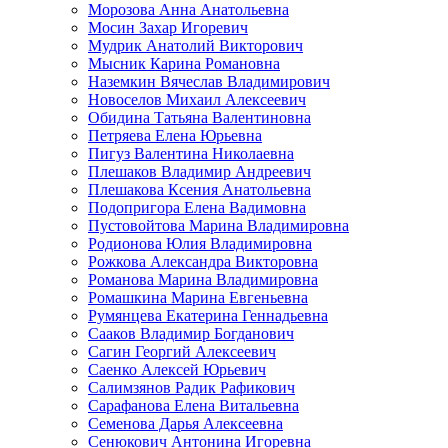
Морозова Анна Анатольевна
Мосин Захар Игоревич
Мудрик Анатолий Викторович
Мысник Карина Романовна
Наземкин Вячеслав Владимирович
Новоселов Михаил Алексеевич
Обидина Татьяна Валентиновна
Петряева Елена Юрьевна
Пигуз Валентина Николаевна
Плешаков Владимир Андреевич
Плешакова Ксения Анатольевна
Подопригора Елена Вадимовна
Пустовойтова Марина Владимировна
Родионова Юлия Владимировна
Рожкова Александра Викторовна
Романова Марина Владимировна
Ромашкина Марина Евгеньевна
Румянцева Екатерина Геннадьевна
Сааков Владимир Богданович
Сагин Георгий Алексеевич
Саенко Алексей Юрьевич
Салимзянов Радик Рафикович
Сарафанова Елена Витальевна
Семенова Дарья Алексеевна
Сенюкович Антонина Игоревна