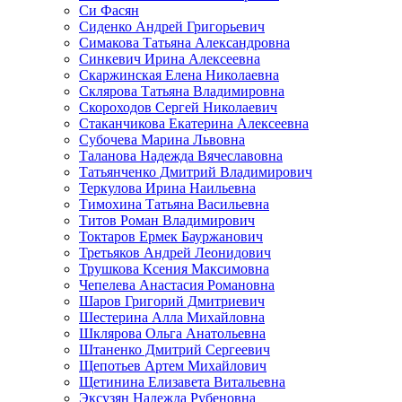
Си Фасян
Сиденко Андрей Григорьевич
Симакова Татьяна Александровна
Синкевич Ирина Алексеевна
Скаржинская Елена Николаевна
Склярова Татьяна Владимировна
Скороходов Сергей Николаевич
Стаканчикова Екатерина Алексеевна
Субочева Марина Львовна
Таланова Надежда Вячеславовна
Татьянченко Дмитрий Владимирович
Теркулова Ирина Наильевна
Тимохина Татьяна Васильевна
Титов Роман Владимирович
Токтаров Ермек Бауржанович
Третьяков Андрей Леонидович
Трушкова Ксения Максимовна
Чепелева Анастасия Романовна
Шаров Григорий Дмитриевич
Шестерина Алла Михайловна
Шклярова Ольга Анатольевна
Штаненко Дмитрий Сергеевич
Щепотьев Артем Михайлович
Щетинина Елизавета Витальевна
Эксузян Надежда Рубеновна