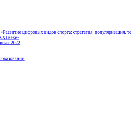
Развитие цифровых видов спорта: стратегия, популяризация, те
XXI веке»
рта» 2022
образовании