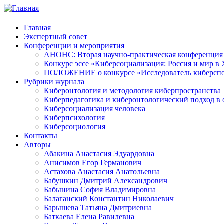
Главная
Экспертный совет
Конференции и мероприятия
АНОНС: Вторая научно-практическая конференция «
Конкурс эссе «Киберсоциализация: Россия и мир в 
ПОЛОЖЕНИЕ о конкурсе «Исследователь киберспо
Рубрики журнала
Киберонтология и методология киберпространства
Киберпедагогика и киберонтологический подход в 
Киберсоциализация человека
Киберпсихология
Киберсоциология
Контакты
Авторы
Абакина Анастасия Эдуардовна
Анисимов Егор Германович
Астахова Анастасия Анатольевна
Бабушкин Дмитрий Александрович
Бабынина София Владимировна
Балаганский Константин Николаевич
Барышева Татьяна Дмитриевна
Баткаева Елена Равилевна