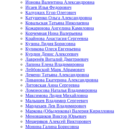
Ионова Валентина Александровна
Исаев Илья Федорович
Калуцких Егор Олегович
Катушенко Ольга Александровна
Ковальская Татьяна Николаевна
Кожаринова Ангелина Камиловна
Корчемная Нина Валерьевна
Крайнова Анастасия Сергеевна
Кузина Лидия Борисовна
Куликова Олеся Евгеньевна
Курдин Денис Алексеевич
Лавренёв Виталий Дмитриевич
Лапина Елена Владимировна
Лейбовский Марк Абрамович
Леменц Татьяна Александровна
Ливанова Екатерина Александровна
Литовская Анна Сергеевна
Ломоносова Наталья Владимировна
Максимова Лидия Михайловна
Малышев Владимир Сергеевич
Мардахаев Лев Владимирович
Маркова (Обыденкова) Валерия Кирилловна
Меновщиков Виктор Юрьевич
Мещеряков Алексей Викторович
Монина Галина Борисовна