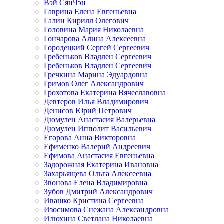
Вэй СянЧэн
Гаврина Елена Евгеньевна
Галин Кирилл Олегович
Головина Мария Николаевна
Гончарова Алина Алексеевна
Городецкий Сергей Сергеевич
Гребеньков Владлен Сергеевич
Гребеньков Владлен Сергеевич
Гречкина Марина Эдуардовна
Гримов Олег Александрович
Грохотова Екатерина Вячеславовна
Девтеров Илья Владимирович
Денисов Юрий Петрович
Дюмулен Анастасия Валерьевна
Дюмулен Ипполит Васильевич
Егорова Анна Викторовна
Ефименко Валерий Андреевич
Ефимова Анастасия Евгеньевна
Задорожная Екатерина Ивановна
Захарьящева Ольга Алексеевна
Звонова Елена Владимировна
Зубов Дмитрий Александрович
Ивашко Кристина Сергеевна
Изосимова Снежана Александровна
Илюхина Светлана Николаевна