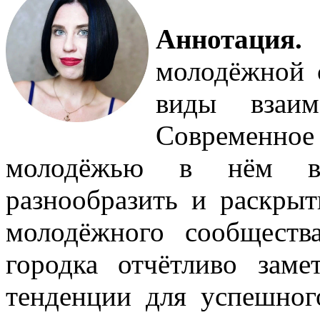
Аннотац
молодёжной с
виды взаим
Современн
молодёжью в нём в 
разнообразить и раскры
молодёжного сообществ
городка отчётливо зам
тенденции для успешног