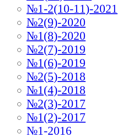
№1-2(10-11)-2021
№2(9)-2020
№1(8)-2020
№2(7)-2019
№1(6)-2019
№2(5)-2018
№1(4)-2018
№2(3)-2017
№1(2)-2017
№1-2016