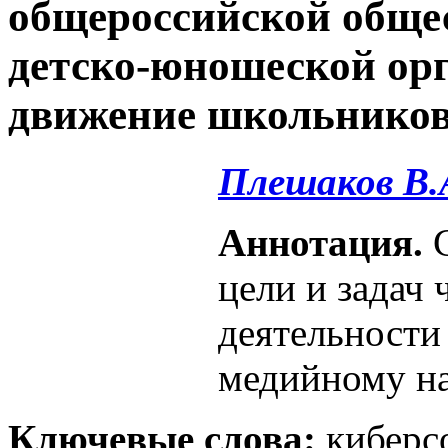
общероссийской обще
детско-юношеской ор
движение школьнико
Плешаков В.
Аннотация.
С
цели и задач
деятельности
медийному н
Ключевые слова:
киберс