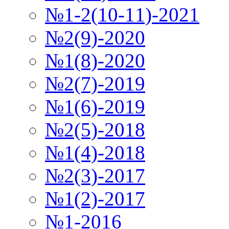
№1-2(10-11)-2021
№2(9)-2020
№1(8)-2020
№2(7)-2019
№1(6)-2019
№2(5)-2018
№1(4)-2018
№2(3)-2017
№1(2)-2017
№1-2016