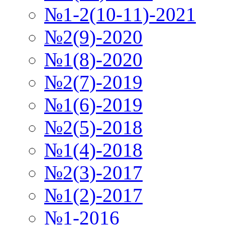
№1-2(10-11)-2021
№2(9)-2020
№1(8)-2020
№2(7)-2019
№1(6)-2019
№2(5)-2018
№1(4)-2018
№2(3)-2017
№1(2)-2017
№1-2016