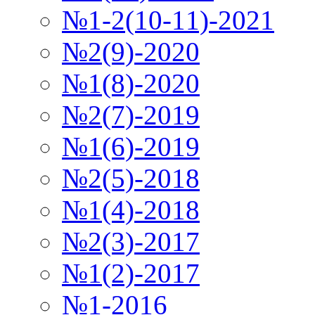
№1-2(10-11)-2021
№2(9)-2020
№1(8)-2020
№2(7)-2019
№1(6)-2019
№2(5)-2018
№1(4)-2018
№2(3)-2017
№1(2)-2017
№1-2016