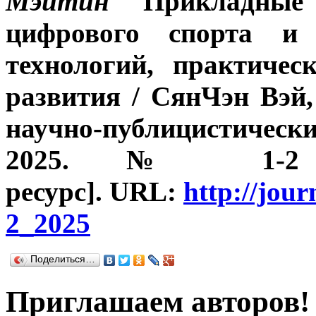
Мэйтин
П
рикладные
цифрового спорта и 
технологий, практиче
развития
/ СянЧэн Вэ
научно-публицистичес
2025. № 1-2 (18
ресурс].
URL
:
http://jou
2_2025
Поделиться…
Приглашаем авторов!