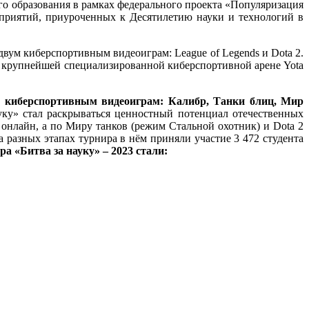
го образования в рамках федерального проекта «Популяризация
оприятий, приуроченных к Десятилетию науки и технологий в
двум киберспортивным видеоиграм: League of Legends и Dota 2.
на крупнейшей специализированной киберспортивной арене Yota
и киберспортивным видеоиграм: Калибр, Танки блиц, Мир
уку» стал раскрываться ценностный потенциал отечественных
нлайн, а по Миру танков (режим Стальной охотник) и Dota 2
разных этапах турнира в нём приняли участие 3 472 студента
ира
«Битва за науку» – 2023
стали: