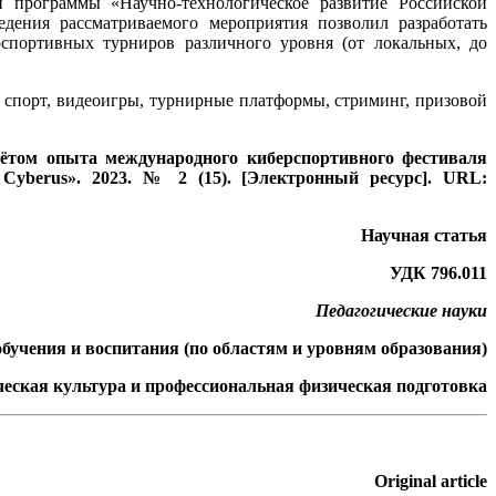
й программы «Научно-технологическое развитие Российской
дения рассматриваемого мероприятия позволил разработать
спортивных турниров различного уровня (от локальных, до
 спорт, видеоигры, турнирные платформы, стриминг, призовой
ч
ё
том опыта международного киберспортивного фестиваля
Cyberus». 2023.
№ 2 (15).
[Электронный ресурс]. URL:
Научная статья
УДК 796.011
Педагогические науки
 обучения и воспитания (по областям и уровням образования)
ическая культура и профессиональная физическая подготовка
Original article