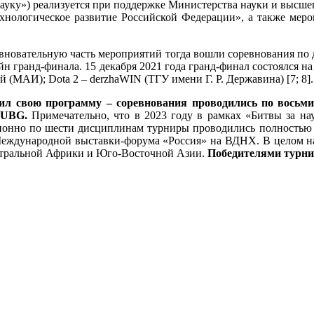
науку») реализуется при поддержке Министерства науки и высше
хнологическое развитие Российской Федерации», а также мер
ревновательную часть мероприятий тогда вошли соревнования по 
н гранд-финала. 15 декабря 2021 года гранд-финал состоялся 
й (МАИ); Dota 2 – derzhaWIN (ТГУ имени Г. Р. Державина) [7; 8].
рил свою программу – соревнования проводились по восьм
 PUBG.
Примечательно, что в 2023 году в рамках «Битвы за на
ционно по шести дисциплинам турниры проводились полностью о
 Международной выставки-форума «Россия» на ВДНХ. В целом на 
ентральной Африки и Юго-Восточной Азии.
Победителями турн