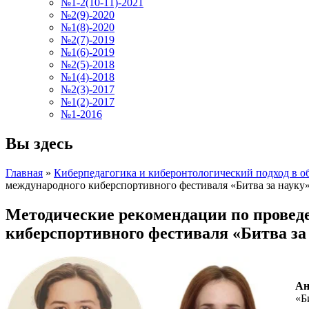
№1-2(10-11)-2021
№2(9)-2020
№1(8)-2020
№2(7)-2019
№1(6)-2019
№2(5)-2018
№1(4)-2018
№2(3)-2017
№1(2)-2017
№1-2016
Вы здесь
Главная
»
Киберпедагогика и киберонтологический подход в о
международного киберспортивного фестиваля «Битва за науку»
Методические рекомендации по провед
киберспортивного фестиваля «Битва за 
Ан
«Б