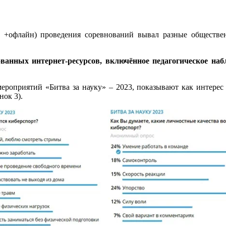
 +офлайн) проведения соревнований вывал разные обществен
рованных
и
нтернет-ресурсов, включ
ё
нное педагогическое наб
ероприятий «Битва за науку» – 2023, показывают как интерес 
нок 3).