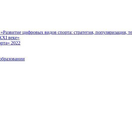
Развитие цифровых видов спорта: стратегия, популяризация, те
XXI веке»
рта» 2022
образовании