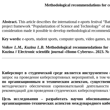
Methodological recommendations for cond
Abstract.
This article describes the international e-sports festival “
project framework “Popularization of Science and Technology” of sta
consideration made it possible to develop methodological recommendatio
Key words:
e-sports, student sports, computer sports, video games, t
Voikov L.M., Kuzina L.B.
Methodological recommendations for co
Kuzina
//
Electronic scientific journal
«Homo Cyberus». 2023. № 2
Киберспорт в студенческой среде является инструменто
запрос на проведение киберспортивных мероприятий, в том чи
по организационным и техническим аспектам, существен
методического обеспечения соревновательной деятельност
рекомендаций для проведения студенческих киберспортивных т
Цель исследования
– разработать научно обоснованн
организационно-технических аспектов международного кибе