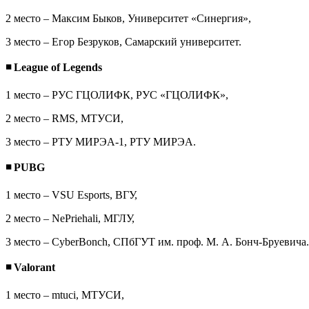
2 место – Максим Быков, Университет «Синергия»,
3 место – Егор Безруков, Самарский университет.
◾
League
of
Legends
1 место – РУС ГЦОЛИФК, РУС «ГЦОЛИФК»,
2 место – RMS, МТУСИ,
3 место – РТУ МИРЭА-1, РТУ МИРЭА.
◾
PUBG
1 место – VSU Esports, ВГУ,
2 место – NePriehali, МГЛУ,
3 место – CyberBonch, СПбГУТ им. проф. М. А. Бонч-Бруевича.
◾
Valorant
1 место – mtuci, МТУСИ,