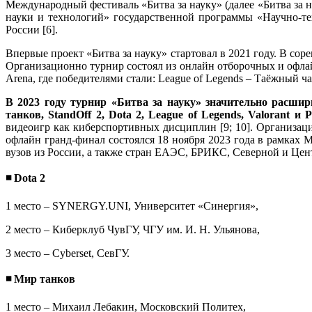
Международный фестиваль «Битва за науку» (далее «Битва за 
науки и технологий» государственной программы «Научно-те
России [6].
Впервые проект «Битва за науку» стартовал в 2021 году. В со
Организационно турнир состоял из онлайн отборочных и офлай
Arena, где победителями стали: League of Legends – Таёжный ча
В 2023
году турнир «Битва за науку» значительно расши
танков, StandOff 2, Dota 2, League of Legends, Valorant и
видеоигр как киберспортивных дисциплин [9; 10]. Организа
офлайн гранд-финал состоялся 18 ноября 2023 года в рамках
вузов из России, а также стран ЕАЭС, БРИКС, Северной и Ц
◾
Dota 2
1 место – SYNERGY.UNI, Университет «Синергия»,
2 место – Киберклуб ЧувГУ, ЧГУ им. И. Н. Ульянова,
3 место – Cyberset, СевГУ.
◾
Мир танков
1 место – Михаил Лебакин, Московский Политех,