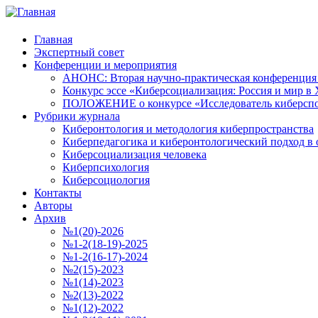
Главная
Экспертный совет
Конференции и мероприятия
АНОНС: Вторая научно-практическая конференция «
Конкурс эссе «Киберсоциализация: Россия и мир в 
ПОЛОЖЕНИЕ о конкурсе «Исследователь киберспо
Рубрики журнала
Киберонтология и методология киберпространства
Киберпедагогика и киберонтологический подход в 
Киберсоциализация человека
Киберпсихология
Киберсоциология
Контакты
Авторы
Архив
№1(20)-2026
№1-2(18-19)-2025
№1-2(16-17)-2024
№2(15)-2023
№1(14)-2023
№2(13)-2022
№1(12)-2022