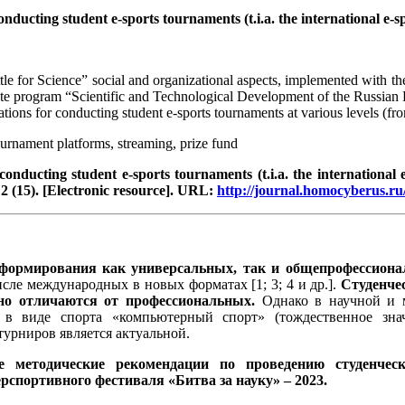
ucting student e-sports tournaments (t.i.a. the international e-spo
Battle for Science” social and organizational aspects, implemented with 
te program “Scientific and Technological Development of the Russian Fe
ns for conducting student e-sports tournaments at various levels (from 
ournament platforms, streaming, prize fund
nducting student e-sports tournaments (t.i.a. the international e
 (15).
[Electronic resource]. URL:
http://journal.homocyberus
м формирования как универсальных, так и общепрофессион
сле международных в новых форматах [1; 3; 4 и др.].
Студенче
но отличаются от профессиональных.
Однако в научной и м
и в виде спорта «компьютерный спорт» (тождественное зна
урниров является актуальной.
ые методические рекомендации по проведению студенче
рспортивного фестиваля «Битва за науку»
– 2023
.