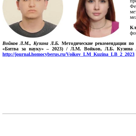
пр
Фе
ме
ме
Кл
фо
Войков
Л.М.
, Кузина
Л
.Б.
Методические рекомендации по 
«Битва за науку»
–
2023)
/
Л.М. Войков, Л.Б. Кузина
http://journal.homocyberus.ru/Voikov_LM_Kuzina_LB_2_2023