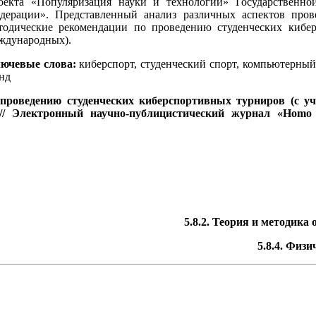
оекта «Популяризация науки и технологий» Государственно
дерации». Представленный анализ различных аспектов прове
тодические рекомендации по проведению студенческих кибер
ждународных).
ючевые
слова:
киберспорт, студенческий спорт, компьютерный
нд
проведению студенческих киберспортивных турниров (с у
//
Электронный научно-публицистический журнал «Homo
5.8.2. Теория и методика
5.8.4. Физ