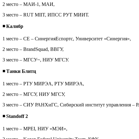
2 место – МАИ-1, МАИ,
3 место – RUT MIIT, ИПСС РУТ МИИТ.
◾
Калибр
1 место – СЕ – СинергияЕспортс, Университет «Синергия»,
2 место – BrandSquad, ВВГУ,
3 место – МГСУ~, НИУ МГСУ.
◾
Танки Блитц
1 место – РТУ МИРЭА, РТУ МИРЭА,
2 место – МГСУ, НИУ МГСУ,
3 место – СИУ РАНХиГС, Сибирский институт управления –
◾
Standoff 2
1 место – MPEI, НИУ «МЭИ»,