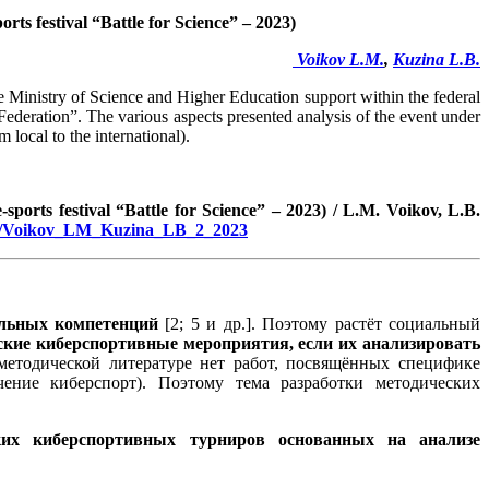
rts festival “Battle for Science” – 2023)
Voikov L.M.
,
Kuzina L.B.
the Ministry of Science and Higher Education support within the federal
deration”. The various aspects presented analysis of the event under
local to the international).
-sports festival “Battle for Science” – 2023)
/
L.M. Voikov, L.B.
.ru/Voikov_LM_Kuzina_LB_2_2023
альных компетенций
[2; 5 и др.]. Поэтому растёт социальный
ские киберспортивные мероприятия,
если их анализировать
етодической литературе нет работ, посвящённых специфике
чение киберспорт). Поэтому тема разработки методических
ских киберспортивных турниров основанных на анализе