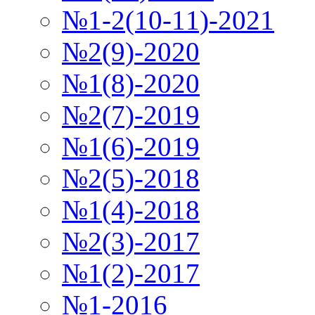
№1-2(10-11)-2021
№2(9)-2020
№1(8)-2020
№2(7)-2019
№1(6)-2019
№2(5)-2018
№1(4)-2018
№2(3)-2017
№1(2)-2017
№1-2016